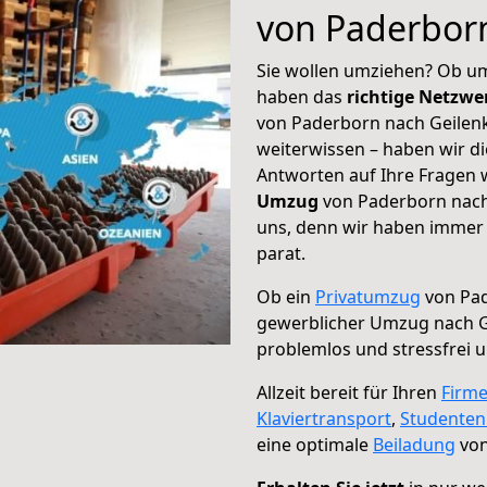
von Paderborn
Sie wollen umziehen? Ob um
haben das
richtige Netzw
von Paderborn nach Geilenk
weiterwissen – haben wir di
Antworten auf Ihre Fragen 
Umzug
von Paderborn nach 
uns, denn wir haben immer 
parat.
Ob ein
Privatumzug
von Pad
gewerblicher Umzug nach G
problemlos und stressfrei 
Allzeit bereit für Ihren
Firm
Klaviertransport
,
Studente
eine optimale
Beiladung
von