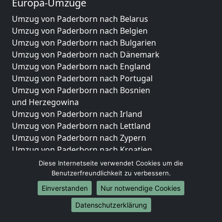
Europa-Umzüge
Umzug von Paderborn nach Belarus
Umzug von Paderborn nach Belgien
Umzug von Paderborn nach Bulgarien
Umzug von Paderborn nach Dänemark
Umzug von Paderborn nach England
Umzug von Paderborn nach Portugal
Umzug von Paderborn nach Bosnien
und Herzegowina
Umzug von Paderborn nach Irland
Umzug von Paderborn nach Lettland
Umzug von Paderborn nach Zypern
Umzug von Paderborn nach Kroatien
Umzug von Paderborn nach Estland
Diese Internetseite verwendet Cookies um die
Umzug von Paderborn nach Finnland
Benutzerfreundlichkeit zu verbessern.
Umzug von Paderborn nach Frankreich
Einverstanden
Nur notwendige Cookies
Umzug von Paderborn nach Griechenland
Datenschutzerklärung
Umzug von Paderborn nach Italien
Umzug von Paderborn nach Liechtenstein