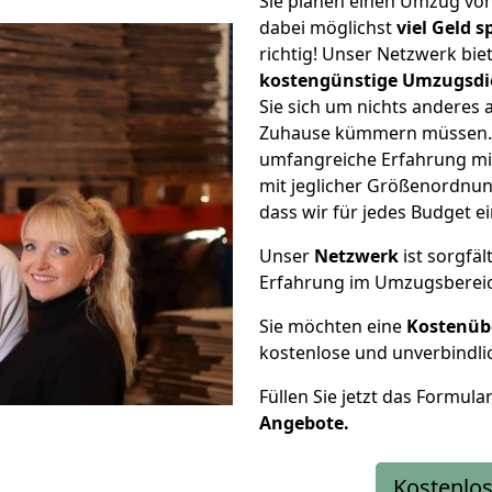
Sie planen einen Umzug vo
dabei möglichst
viel Geld 
richtig! Unser Netzwerk bi
kostengünstige Umzugsdi
Sie sich um nichts anderes 
Zuhause kümmern müssen. W
umfangreiche Erfahrung mi
mit jeglicher Größenordnun
dass wir für jedes Budget 
Unser
Netzwerk
ist sorgfäl
Erfahrung im Umzugsberei
Sie möchten eine
Kostenüb
kostenlose und unverbindli
Füllen Sie jetzt das Formula
Angebote.
Kostenlos