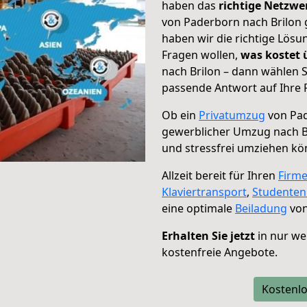
haben das
richtige Netzw
von Paderborn nach Brilon 
haben wir die richtige Lösu
Fragen wollen,
was kostet
nach Brilon – dann wählen S
passende Antwort auf Ihre 
Ob ein
Privatumzug
von Pad
gewerblicher Umzug nach B
und stressfrei umziehen kö
Allzeit bereit für Ihren
Firm
Klaviertransport
,
Studente
eine optimale
Beiladung
von
Erhalten Sie jetzt
in nur we
kostenfreie Angebote.
Kostenlo