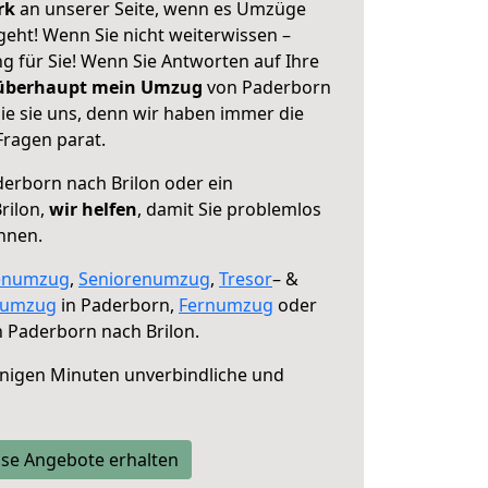
erk
an unserer Seite, wenn es Umzüge
geht! Wenn Sie nicht weiterwissen –
ng für Sie! Wenn Sie Antworten auf Ihre
 überhaupt mein Umzug
von Paderborn
ie sie uns, denn wir haben immer die
Fragen parat.
erborn nach Brilon oder ein
rilon,
wir helfen
, damit Sie problemlos
nnen.
enumzug
,
Seniorenumzug
,
Tresor
– &
numzug
in Paderborn,
Fernumzug
oder
 Paderborn nach Brilon.
nigen Minuten unverbindliche und
se Angebote erhalten