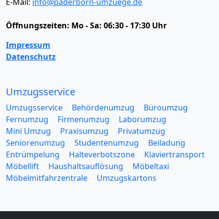
E-Mail:
info@paderborn-umzuege.de
Öffnungszeiten:
Mo - Sa: 06:30 - 17:30 Uhr
Impressum
Datenschutz
Umzugsservice
Umzugsservice
Behördenumzug
Büroumzug
Fernumzug
Firmenumzug
Laborumzug
Mini Umzug
Praxisumzug
Privatumzug
Seniorenumzug
Studentenumzug
Beiladung
Entrümpelung
Halteverbotszone
Klaviertransport
Möbellift
Haushaltsauflösung
Möbeltaxi
Möbelmitfahrzentrale
Umzugskartons