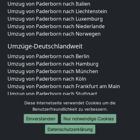
Umzug von Paderborn nach Italien
Umzug von Paderborn nach Liechtenstein
Umzug von Paderborn nach Luxemburg
Umzug von Paderborn nach Niederlande
Umzug von Paderborn nach Norwegen
Umzüge-Deutschlandweit
Umzug von Paderborn nach Berlin
Umzug von Paderborn nach Hamburg
Umzug von Paderborn nach München
Umzug von Paderborn nach Köln
Umzug von Paderborn nach Frankfurt am Main
Umzug von Paderborn nach Stuttgart
Umzug von Paderborn nach Düsseldorf
Diese Internetseite verwendet Cookies um die
Umzug von Paderborn nach Leipzig
Benutzerfreundlichkeit zu verbessern.
Umzug von Paderborn nach Dortmund
Einverstanden
Nur notwendige Cookies
Umzug von Paderborn nach Essen
Datenschutzerklärung
Umzug von Paderborn nach Bremen
Umzug von Paderborn nach Dresden