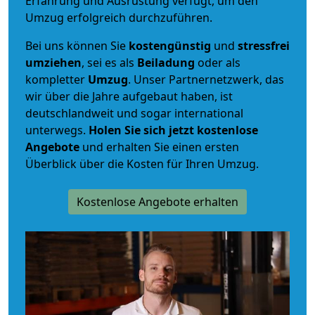
Erfahrung und Ausrüstung verfügt, um den
Umzug erfolgreich durchzuführen.
Bei uns können Sie
kostengünstig
und
stressfrei
umziehen
, sei es als
Beiladung
oder als
kompletter
Umzug
. Unser Partnernetzwerk, das
wir über die Jahre aufgebaut haben, ist
deutschlandweit und sogar international
unterwegs.
Holen Sie sich jetzt kostenlose
Angebote
und erhalten Sie einen ersten
Überblick über die Kosten für Ihren Umzug.
Kostenlose Angebote erhalten