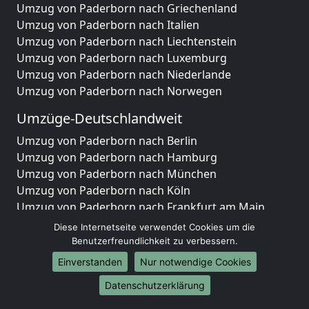
Umzug von Paderborn nach Griechenland
Umzug von Paderborn nach Italien
Umzug von Paderborn nach Liechtenstein
Umzug von Paderborn nach Luxemburg
Umzug von Paderborn nach Niederlande
Umzug von Paderborn nach Norwegen
Umzüge-Deutschlandweit
Umzug von Paderborn nach Berlin
Umzug von Paderborn nach Hamburg
Umzug von Paderborn nach München
Umzug von Paderborn nach Köln
Umzug von Paderborn nach Frankfurt am Main
Umzug von Paderborn nach Stuttgart
Diese Internetseite verwendet Cookies um die
Umzug von Paderborn nach Düsseldorf
Benutzerfreundlichkeit zu verbessern.
Umzug von Paderborn nach Leipzig
Einverstanden
Nur notwendige Cookies
Umzug von Paderborn nach Dortmund
Datenschutzerklärung
Umzug von Paderborn nach Essen
Umzug von Paderborn nach Bremen