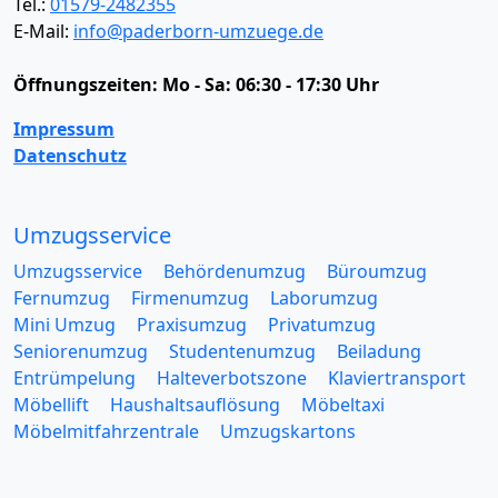
Tel.:
01579-2482355
E-Mail:
info@paderborn-umzuege.de
Öffnungszeiten:
Mo - Sa: 06:30 - 17:30 Uhr
Impressum
Datenschutz
Umzugsservice
Umzugsservice
Behördenumzug
Büroumzug
Fernumzug
Firmenumzug
Laborumzug
Mini Umzug
Praxisumzug
Privatumzug
Seniorenumzug
Studentenumzug
Beiladung
Entrümpelung
Halteverbotszone
Klaviertransport
Möbellift
Haushaltsauflösung
Möbeltaxi
Möbelmitfahrzentrale
Umzugskartons