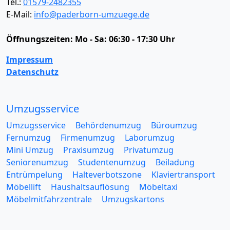
Tel.:
01579-2482355
E-Mail:
info@paderborn-umzuege.de
Öffnungszeiten:
Mo - Sa: 06:30 - 17:30 Uhr
Impressum
Datenschutz
Umzugsservice
Umzugsservice
Behördenumzug
Büroumzug
Fernumzug
Firmenumzug
Laborumzug
Mini Umzug
Praxisumzug
Privatumzug
Seniorenumzug
Studentenumzug
Beiladung
Entrümpelung
Halteverbotszone
Klaviertransport
Möbellift
Haushaltsauflösung
Möbeltaxi
Möbelmitfahrzentrale
Umzugskartons