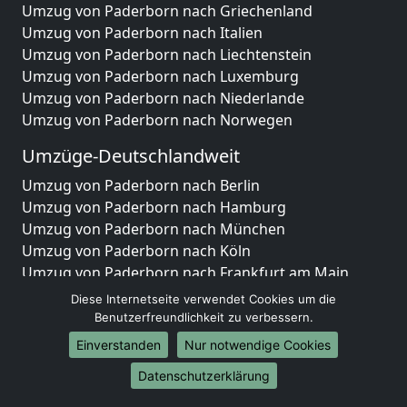
Umzug von Paderborn nach Griechenland
Umzug von Paderborn nach Italien
Umzug von Paderborn nach Liechtenstein
Umzug von Paderborn nach Luxemburg
Umzug von Paderborn nach Niederlande
Umzug von Paderborn nach Norwegen
Umzüge-Deutschlandweit
Umzug von Paderborn nach Berlin
Umzug von Paderborn nach Hamburg
Umzug von Paderborn nach München
Umzug von Paderborn nach Köln
Umzug von Paderborn nach Frankfurt am Main
Umzug von Paderborn nach Stuttgart
Diese Internetseite verwendet Cookies um die
Umzug von Paderborn nach Düsseldorf
Benutzerfreundlichkeit zu verbessern.
Umzug von Paderborn nach Leipzig
Einverstanden
Nur notwendige Cookies
Umzug von Paderborn nach Dortmund
Datenschutzerklärung
Umzug von Paderborn nach Essen
Umzug von Paderborn nach Bremen