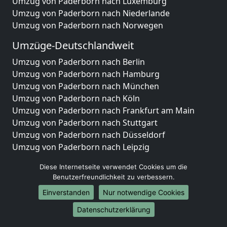
Umzug von Paderborn nach Luxemburg
Umzug von Paderborn nach Niederlande
Umzug von Paderborn nach Norwegen
Umzüge-Deutschlandweit
Umzug von Paderborn nach Berlin
Umzug von Paderborn nach Hamburg
Umzug von Paderborn nach München
Umzug von Paderborn nach Köln
Umzug von Paderborn nach Frankfurt am Main
Umzug von Paderborn nach Stuttgart
Umzug von Paderborn nach Düsseldorf
Umzug von Paderborn nach Leipzig
Umzug von Paderborn nach Dortmund
Diese Internetseite verwendet Cookies um die
Umzug von Paderborn nach Essen
Benutzerfreundlichkeit zu verbessern.
Umzug von Paderborn nach Bremen
Einverstanden
Nur notwendige Cookies
Umzug von Paderborn nach Dresden
Umzug von Paderborn nach Hannover
Datenschutzerklärung
Umzug von Paderborn nach Nürnberg