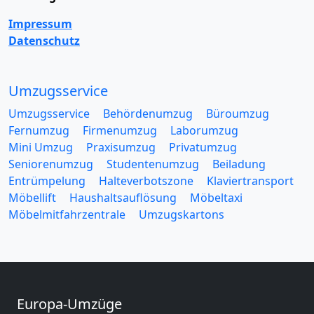
Impressum
Datenschutz
Umzugsservice
Umzugsservice
Behördenumzug
Büroumzug
Fernumzug
Firmenumzug
Laborumzug
Mini Umzug
Praxisumzug
Privatumzug
Seniorenumzug
Studentenumzug
Beiladung
Entrümpelung
Halteverbotszone
Klaviertransport
Möbellift
Haushaltsauflösung
Möbeltaxi
Möbelmitfahrzentrale
Umzugskartons
Europa-Umzüge