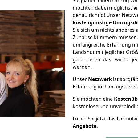
Sie planen einen Umzug vo
möchten dabei möglichst
v
genau richtig! Unser Netzw
kostengünstige Umzugsdi
Sie sich um nichts anderes 
Zuhause kümmern müssen. W
umfangreiche Erfahrung m
Landshut mit jeglicher Gr
garantieren, dass wir für j
werden.
Unser
Netzwerk
ist sorgfäl
Erfahrung im Umzugsberei
Sie möchten eine
Kostenüb
kostenlose und unverbindli
Füllen Sie jetzt das Formula
Angebote.