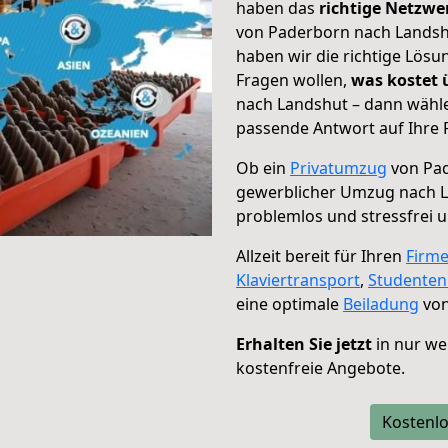
haben das
richtige Netzw
von Paderborn nach Landshu
haben wir die richtige Lösu
Fragen wollen,
was kostet
nach Landshut – dann wähle
passende Antwort auf Ihre 
Ob ein
Privatumzug
von Pad
gewerblicher Umzug nach 
problemlos und stressfrei 
Allzeit bereit für Ihren
Firm
Klaviertransport
,
Studente
eine optimale
Beiladung
von
Erhalten Sie jetzt
in nur we
kostenfreie Angebote.
Kostenlo