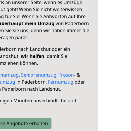
erk
an unserer Seite, wenn es Umzüge
t geht! Wenn Sie nicht weiterwissen –
ng für Sie! Wenn Sie Antworten auf Ihre
 überhaupt mein Umzug
von Paderborn
n Sie sie uns, denn wir haben immer die
Fragen parat.
erborn nach Landshut oder ein
Landshut,
wir helfen
, damit Sie
umziehen können.
enumzug
,
Seniorenumzug
,
Tresor
– &
numzug
in Paderborn,
Fernumzug
oder
 Paderborn nach Landshut.
nigen Minuten unverbindliche und
se Angebote erhalten