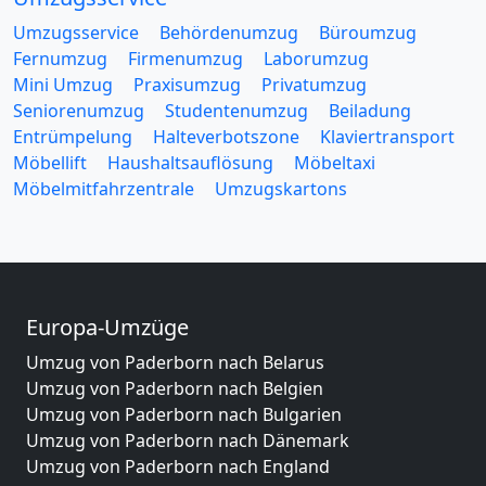
Umzugsservice
Behördenumzug
Büroumzug
Fernumzug
Firmenumzug
Laborumzug
Mini Umzug
Praxisumzug
Privatumzug
Seniorenumzug
Studentenumzug
Beiladung
Entrümpelung
Halteverbotszone
Klaviertransport
Möbellift
Haushaltsauflösung
Möbeltaxi
Möbelmitfahrzentrale
Umzugskartons
Europa-Umzüge
Umzug von Paderborn nach Belarus
Umzug von Paderborn nach Belgien
Umzug von Paderborn nach Bulgarien
Umzug von Paderborn nach Dänemark
Umzug von Paderborn nach England