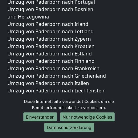
Umzug von Paderborn nach Portugal
Umzug von Paderborn nach Bosnien
und Herzegowina
Umzug von Paderborn nach Irland
Umzug von Paderborn nach Lettland
Umzug von Paderborn nach Zypern
Umzug von Paderborn nach Kroatien
Umzug von Paderborn nach Estland
Umzug von Paderborn nach Finnland
Umzug von Paderborn nach Frankreich
Umzug von Paderborn nach Griechenland
Umzug von Paderborn nach Italien
Umzug von Paderborn nach Liechtenstein
Umzug von Paderborn nach Luxemburg
Diese Internetseite verwendet Cookies um die
Umzug von Paderborn nach Niederlande
Benutzerfreundlichkeit zu verbessern.
Umzug von Paderborn nach Norwegen
Einverstanden
Nur notwendige Cookies
Umzüge-Deutschlandweit
Datenschutzerklärung
Umzug von Paderborn nach Berlin