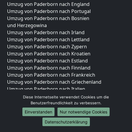
Umzug von Paderborn nach England
Umzug von Paderborn nach Portugal
Umzug von Paderborn nach Bosnien
und Herzegowina
Umzug von Paderborn nach Irland
Umzug von Paderborn nach Lettland
Umzug von Paderborn nach Zypern
Umzug von Paderborn nach Kroatien
Umzug von Paderborn nach Estland
Umzug von Paderborn nach Finnland
Umzug von Paderborn nach Frankreich
Umzug von Paderborn nach Griechenland
Umzug von Paderborn nach Italien
Umzug von Paderborn nach Liechtenstein
Diese Internetseite verwendet Cookies um die
Umzug von Paderborn nach Luxemburg
Benutzerfreundlichkeit zu verbessern.
Umzug von Paderborn nach Niederlande
Einverstanden
Nur notwendige Cookies
Umzug von Paderborn nach Norwegen
Datenschutzerklärung
Umzüge-Deutschlandweit