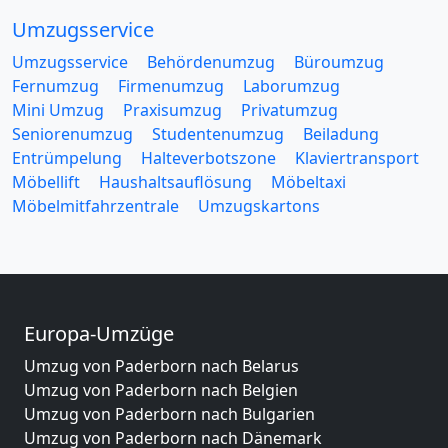
Umzugsservice
Umzugsservice
Behördenumzug
Büroumzug
Fernumzug
Firmenumzug
Laborumzug
Mini Umzug
Praxisumzug
Privatumzug
Seniorenumzug
Studentenumzug
Beiladung
Entrümpelung
Halteverbotszone
Klaviertransport
Möbellift
Haushaltsauflösung
Möbeltaxi
Möbelmitfahrzentrale
Umzugskartons
Europa-Umzüge
Umzug von Paderborn nach Belarus
Umzug von Paderborn nach Belgien
Umzug von Paderborn nach Bulgarien
Umzug von Paderborn nach Dänemark