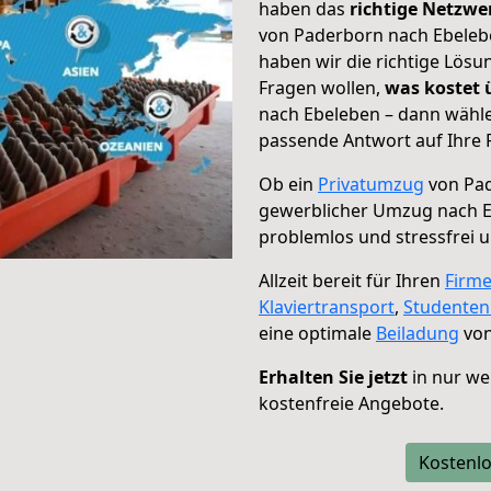
haben das
richtige Netzw
von Paderborn nach Ebelebe
haben wir die richtige Lösu
Fragen wollen,
was kostet
nach Ebeleben – dann wähle
passende Antwort auf Ihre 
Ob ein
Privatumzug
von Pad
gewerblicher Umzug nach 
problemlos und stressfrei 
Allzeit bereit für Ihren
Firm
Klaviertransport
,
Studente
eine optimale
Beiladung
von
Erhalten Sie jetzt
in nur we
kostenfreie Angebote.
Kostenlo