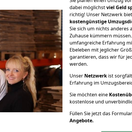
Sie planen einen Umzug vo
dabei möglichst
viel Geld 
richtig! Unser Netzwerk bi
kostengünstige Umzugsdi
Sie sich um nichts anderes 
Zuhause kümmern müssen. W
umfangreiche Erfahrung m
Ebeleben mit jeglicher Gr
garantieren, dass wir für j
werden.
Unser
Netzwerk
ist sorgfäl
Erfahrung im Umzugsberei
Sie möchten eine
Kostenüb
kostenlose und unverbindli
Füllen Sie jetzt das Formula
Angebote.