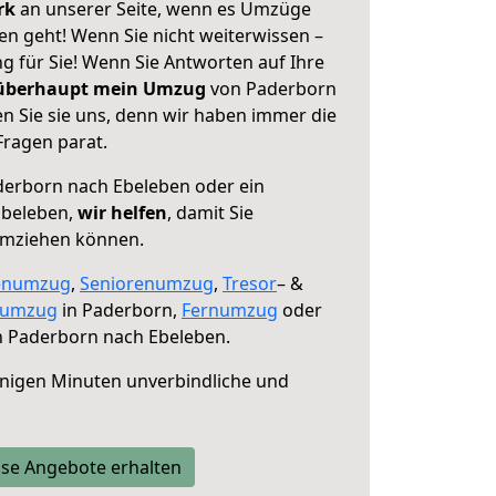
erk
an unserer Seite, wenn es Umzüge
n geht! Wenn Sie nicht weiterwissen –
ng für Sie! Wenn Sie Antworten auf Ihre
 überhaupt mein Umzug
von Paderborn
n Sie sie uns, denn wir haben immer die
Fragen parat.
erborn nach Ebeleben oder ein
Ebeleben,
wir helfen
, damit Sie
umziehen können.
enumzug
,
Seniorenumzug
,
Tresor
– &
numzug
in Paderborn,
Fernumzug
oder
 Paderborn nach Ebeleben.
nigen Minuten unverbindliche und
se Angebote erhalten