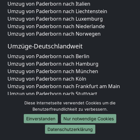
Umzug von Paderborn nach Italien
Umzug von Paderborn nach Liechtenstein
Umzug von Paderborn nach Luxemburg
Umzug von Paderborn nach Niederlande
Umzug von Paderborn nach Norwegen
Umzüge-Deutschlandweit
Umzug von Paderborn nach Berlin
Umzug von Paderborn nach Hamburg
Umzug von Paderborn nach München
Umzug von Paderborn nach Köln
Umzug von Paderborn nach Frankfurt am Main
Umzug von Paderborn nach Stuttgart
Umzug von Paderborn nach Düsseldorf
Diese Internetseite verwendet Cookies um die
Umzug von Paderborn nach Leipzig
Benutzerfreundlichkeit zu verbessern.
Umzug von Paderborn nach Dortmund
Einverstanden
Nur notwendige Cookies
Umzug von Paderborn nach Essen
Datenschutzerklärung
Umzug von Paderborn nach Bremen
Umzug von Paderborn nach Dresden