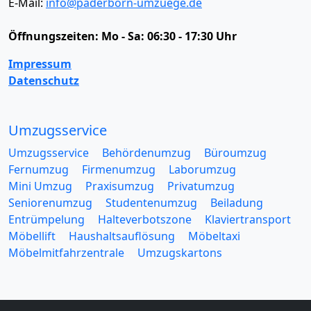
E-Mail:
info@paderborn-umzuege.de
Öffnungszeiten:
Mo - Sa: 06:30 - 17:30 Uhr
Impressum
Datenschutz
Umzugsservice
Umzugsservice
Behördenumzug
Büroumzug
Fernumzug
Firmenumzug
Laborumzug
Mini Umzug
Praxisumzug
Privatumzug
Seniorenumzug
Studentenumzug
Beiladung
Entrümpelung
Halteverbotszone
Klaviertransport
Möbellift
Haushaltsauflösung
Möbeltaxi
Möbelmitfahrzentrale
Umzugskartons