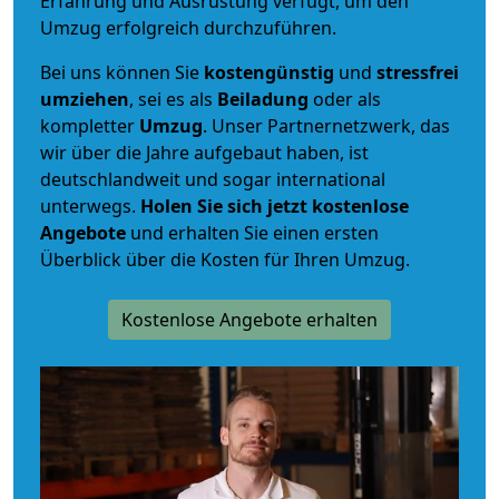
Erfahrung und Ausrüstung verfügt, um den
Umzug erfolgreich durchzuführen.
Bei uns können Sie
kostengünstig
und
stressfrei
umziehen
, sei es als
Beiladung
oder als
kompletter
Umzug
. Unser Partnernetzwerk, das
wir über die Jahre aufgebaut haben, ist
deutschlandweit und sogar international
unterwegs.
Holen Sie sich jetzt kostenlose
Angebote
und erhalten Sie einen ersten
Überblick über die Kosten für Ihren Umzug.
Kostenlose Angebote erhalten