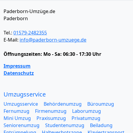
Paderborn-Umzüge.de
Paderborn
Tel.:
01579-2482355
E-Mail:
info@paderborn-umzuege.de
Öffnungszeiten:
Mo - Sa: 06:30 - 17:30 Uhr
Impressum
Datenschutz
Umzugsservice
Umzugsservice
Behördenumzug
Büroumzug
Fernumzug
Firmenumzug
Laborumzug
Mini Umzug
Praxisumzug
Privatumzug
Seniorenumzug
Studentenumzug
Beiladung
Entrümpelung
Halteverbotszone
Klaviertransport