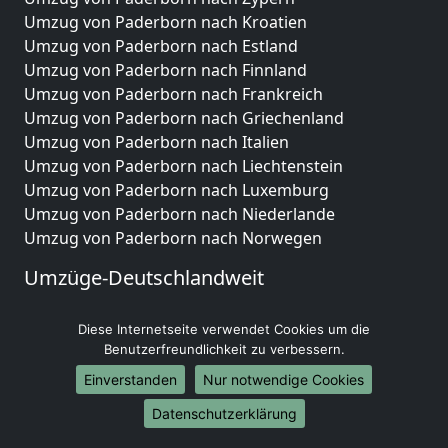
Umzug von Paderborn nach Kroatien
Umzug von Paderborn nach Estland
Umzug von Paderborn nach Finnland
Umzug von Paderborn nach Frankreich
Umzug von Paderborn nach Griechenland
Umzug von Paderborn nach Italien
Umzug von Paderborn nach Liechtenstein
Umzug von Paderborn nach Luxemburg
Umzug von Paderborn nach Niederlande
Umzug von Paderborn nach Norwegen
Umzüge-Deutschlandweit
Umzug von Paderborn nach Berlin
Diese Internetseite verwendet Cookies um die
Umzug von Paderborn nach Hamburg
Benutzerfreundlichkeit zu verbessern.
Umzug von Paderborn nach München
Umzug von Paderborn nach Köln
Einverstanden
Nur notwendige Cookies
Umzug von Paderborn nach Frankfurt am Main
Datenschutzerklärung
Umzug von Paderborn nach Stuttgart