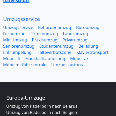
Datenschutz
Umzugsservice
Umzugsservice
Behördenumzug
Büroumzug
Fernumzug
Firmenumzug
Laborumzug
Mini Umzug
Praxisumzug
Privatumzug
Seniorenumzug
Studentenumzug
Beiladung
Entrümpelung
Halteverbotszone
Klaviertransport
Möbellift
Haushaltsauflösung
Möbeltaxi
Möbelmitfahrzentrale
Umzugskartons
Europa-Umzüge
Umzug von Paderborn nach Belarus
Umzug von Paderborn nach Belgien