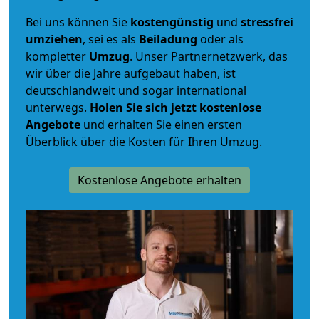
Bei uns können Sie
kostengünstig
und
stressfrei
umziehen
, sei es als
Beiladung
oder als
kompletter
Umzug
. Unser Partnernetzwerk, das
wir über die Jahre aufgebaut haben, ist
deutschlandweit und sogar international
unterwegs.
Holen Sie sich jetzt kostenlose
Angebote
und erhalten Sie einen ersten
Überblick über die Kosten für Ihren Umzug.
Kostenlose Angebote erhalten