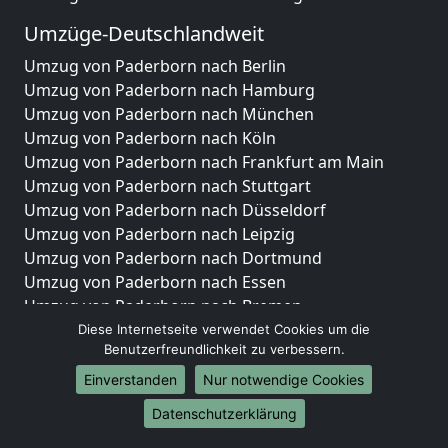
Umzüge-Deutschlandweit
Umzug von Paderborn nach Berlin
Umzug von Paderborn nach Hamburg
Umzug von Paderborn nach München
Umzug von Paderborn nach Köln
Umzug von Paderborn nach Frankfurt am Main
Umzug von Paderborn nach Stuttgart
Umzug von Paderborn nach Düsseldorf
Umzug von Paderborn nach Leipzig
Umzug von Paderborn nach Dortmund
Umzug von Paderborn nach Essen
Umzug von Paderborn nach Bremen
Umzug von Paderborn nach Dresden
Diese Internetseite verwendet Cookies um die
Benutzerfreundlichkeit zu verbessern.
Umzug von Paderborn nach Hannover
Umzug von Paderborn nach Nürnberg
Einverstanden
Nur notwendige Cookies
Umzug von Paderborn nach Duisburg
Datenschutzerklärung
Umzug von Paderborn nach Bochum