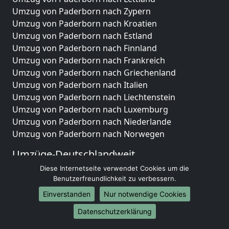
Umzug von Paderborn nach Zypern
Umzug von Paderborn nach Kroatien
Umzug von Paderborn nach Estland
Umzug von Paderborn nach Finnland
Umzug von Paderborn nach Frankreich
Umzug von Paderborn nach Griechenland
Umzug von Paderborn nach Italien
Umzug von Paderborn nach Liechtenstein
Umzug von Paderborn nach Luxemburg
Umzug von Paderborn nach Niederlande
Umzug von Paderborn nach Norwegen
Umzüge-Deutschlandweit
Diese Internetseite verwendet Cookies um die
Umzug von Paderborn nach Berlin
Benutzerfreundlichkeit zu verbessern.
Umzug von Paderborn nach Hamburg
Umzug von Paderborn nach München
Einverstanden
Nur notwendige Cookies
Umzug von Paderborn nach Köln
Datenschutzerklärung
Umzug von Paderborn nach Frankfurt am Main