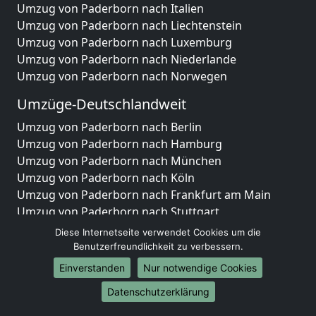
Umzug von Paderborn nach Italien
Umzug von Paderborn nach Liechtenstein
Umzug von Paderborn nach Luxemburg
Umzug von Paderborn nach Niederlande
Umzug von Paderborn nach Norwegen
Umzüge-Deutschlandweit
Umzug von Paderborn nach Berlin
Umzug von Paderborn nach Hamburg
Umzug von Paderborn nach München
Umzug von Paderborn nach Köln
Umzug von Paderborn nach Frankfurt am Main
Umzug von Paderborn nach Stuttgart
Umzug von Paderborn nach Düsseldorf
Diese Internetseite verwendet Cookies um die
Umzug von Paderborn nach Leipzig
Benutzerfreundlichkeit zu verbessern.
Umzug von Paderborn nach Dortmund
Einverstanden
Nur notwendige Cookies
Umzug von Paderborn nach Essen
Datenschutzerklärung
Umzug von Paderborn nach Bremen
Umzug von Paderborn nach Dresden