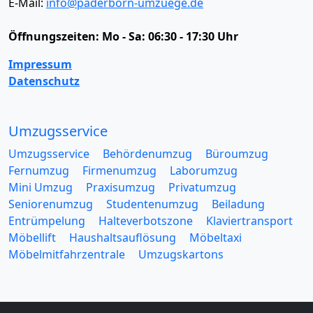
E-Mail:
info@paderborn-umzuege.de
Öffnungszeiten:
Mo - Sa: 06:30 - 17:30 Uhr
Impressum
Datenschutz
Umzugsservice
Umzugsservice
Behördenumzug
Büroumzug
Fernumzug
Firmenumzug
Laborumzug
Mini Umzug
Praxisumzug
Privatumzug
Seniorenumzug
Studentenumzug
Beiladung
Entrümpelung
Halteverbotszone
Klaviertransport
Möbellift
Haushaltsauflösung
Möbeltaxi
Möbelmitfahrzentrale
Umzugskartons