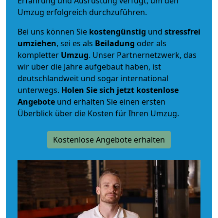
Erfahrung und Ausrüstung verfügt, um den
Umzug erfolgreich durchzuführen.
Bei uns können Sie
kostengünstig
und
stressfrei
umziehen
, sei es als
Beiladung
oder als
kompletter
Umzug
. Unser Partnernetzwerk, das
wir über die Jahre aufgebaut haben, ist
deutschlandweit und sogar international
unterwegs.
Holen Sie sich jetzt kostenlose
Angebote
und erhalten Sie einen ersten
Überblick über die Kosten für Ihren Umzug.
Kostenlose Angebote erhalten