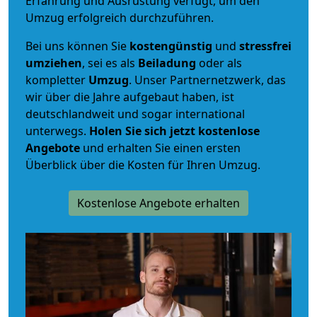
Erfahrung und Ausrüstung verfügt, um den
Umzug erfolgreich durchzuführen.
Bei uns können Sie
kostengünstig
und
stressfrei
umziehen
, sei es als
Beiladung
oder als
kompletter
Umzug
. Unser Partnernetzwerk, das
wir über die Jahre aufgebaut haben, ist
deutschlandweit und sogar international
unterwegs.
Holen Sie sich jetzt kostenlose
Angebote
und erhalten Sie einen ersten
Überblick über die Kosten für Ihren Umzug.
Kostenlose Angebote erhalten