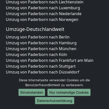
Umzug von Paderborn nach Liechtenstein
Umzug von Paderborn nach Luxemburg
Umzug von Paderborn nach Niederlande
Umzug von Paderborn nach Norwegen
Umzüge-Deutschlandweit
Umzug von Paderborn nach Berlin
Umzug von Paderborn nach Hamburg
Umzug von Paderborn nach München
Umzug von Paderborn nach Köln
Umzug von Paderborn nach Frankfurt am Main
Umzug von Paderborn nach Stuttgart
Umzug von Paderborn nach Düsseldorf
Umzug von Paderborn nach Leipzig
Diese Internetseite verwendet Cookies um die
Umzug von Paderborn nach Dortmund
Benutzerfreundlichkeit zu verbessern.
Umzug von Paderborn nach Essen
Einverstanden
Nur notwendige Cookies
Umzug von Paderborn nach Bremen
Umzug von Paderborn nach Dresden
Datenschutzerklärung
Umzug von Paderborn nach Hannover