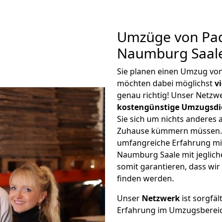
Umzüge von Pa
Naumburg Saale
Sie planen einen Umzug vo
möchten dabei möglichst
v
genau richtig! Unser Netzw
kostengünstige Umzugsdi
Sie sich um nichts anderes 
Zuhause kümmern müssen. W
umfangreiche Erfahrung m
Naumburg Saale mit jeglic
somit garantieren, dass wi
finden werden.
Unser
Netzwerk
ist sorgfäl
Erfahrung im Umzugsberei