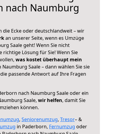
n nach Naumburg
 die Ecke oder deutschlandweit – wir
erk
an unserer Seite, wenn es Umzüge
rg Saale geht! Wenn Sie nicht
e richtige Lösung für Sie! Wenn Sie
wollen,
was kostet überhaupt mein
 Naumburg Saale – dann wählen Sie sie
die passende Antwort auf Ihre Fragen
erborn nach Naumburg Saale oder ein
Naumburg Saale,
wir helfen
, damit Sie
umziehen können.
enumzug
,
Seniorenumzug
,
Tresor
– &
numzug
in Paderborn,
Fernumzug
oder
 Paderborn nach Naumburg Saale.