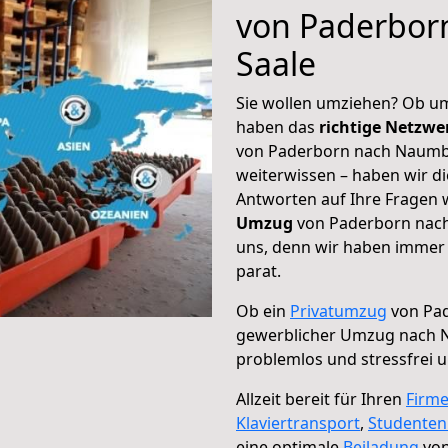
von Paderbor
Saale
Sie wollen umziehen? Ob um
haben das
richtige Netzw
von Paderborn nach Naumbu
weiterwissen – haben wir di
Antworten auf Ihre Fragen 
Umzug
von Paderborn nach
uns, denn wir haben immer 
parat.
Ob ein
Privatumzug
von Pad
gewerblicher Umzug nach 
problemlos und stressfrei 
Allzeit bereit für Ihren
Firm
Klaviertransport
,
Studente
eine optimale
Beiladung
von