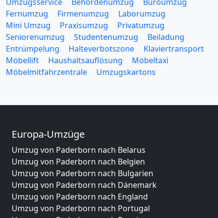
Umzugsservice
Behördenumzug
Büroumzug
Fernumzug
Firmenumzug
Laborumzug
Mini Umzug
Praxisumzug
Privatumzug
Seniorenumzug
Studentenumzug
Beiladung
Entrümpelung
Halteverbotszone
Klaviertransport
Möbellift
Haushaltsauflösung
Möbeltaxi
Möbelmitfahrzentrale
Umzugskartons
Europa-Umzüge
Umzug von Paderborn nach Belarus
Umzug von Paderborn nach Belgien
Umzug von Paderborn nach Bulgarien
Umzug von Paderborn nach Dänemark
Umzug von Paderborn nach England
Umzug von Paderborn nach Portugal