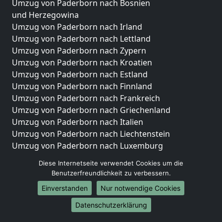
Umzug von Paderborn nach Bosnien
und Herzegowina
Umzug von Paderborn nach Irland
Umzug von Paderborn nach Lettland
Umzug von Paderborn nach Zypern
Umzug von Paderborn nach Kroatien
Umzug von Paderborn nach Estland
Umzug von Paderborn nach Finnland
Umzug von Paderborn nach Frankreich
Umzug von Paderborn nach Griechenland
Umzug von Paderborn nach Italien
Umzug von Paderborn nach Liechtenstein
Umzug von Paderborn nach Luxemburg
Umzug von Paderborn nach Niederlande
Diese Internetseite verwendet Cookies um die
Umzug von Paderborn nach Norwegen
Benutzerfreundlichkeit zu verbessern.
Umzüge-Deutschlandweit
Einverstanden
Nur notwendige Cookies
Umzug von Paderborn nach Berlin
Datenschutzerklärung
Umzug von Paderborn nach Hamburg