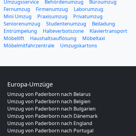
Umzugsservice
Behördenumzug
Büroumzug
Fernumzug
Firmenumzug
Laborumzug
Mini Umzug
Praxisumzug
Privatumzug
Seniorenumzug
Studentenumzug
Beiladung
Entrümpelung
Halteverbotszone
Klaviertransport
Möbellift
Haushaltsauflösung
Möbeltaxi
Möbelmitfahrzentrale
Umzugskartons
Europa-Umzüge
Umzug von Paderborn nach Belarus
Umzug von Paderborn nach Belgien
Umzug von Paderborn nach Bulgarien
Umzug von Paderborn nach Dänemark
Umzug von Paderborn nach England
Umzug von Paderborn nach Portugal