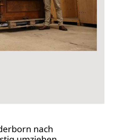
derborn nach
stig umziehen