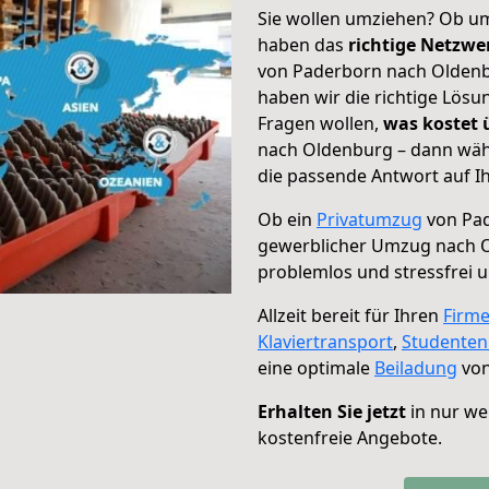
Sie wollen umziehen? Ob um
haben das
richtige Netzw
von Paderborn nach Oldenbu
haben wir die richtige Lösu
Fragen wollen,
was kostet
nach Oldenburg – dann wähl
die passende Antwort auf Ih
Ob ein
Privatumzug
von Pad
gewerblicher Umzug nach 
problemlos und stressfrei 
Allzeit bereit für Ihren
Firm
Klaviertransport
,
Studente
eine optimale
Beiladung
von
Erhalten Sie jetzt
in nur we
kostenfreie Angebote.