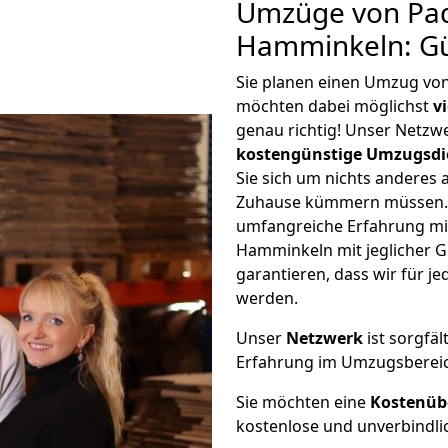
Umzüge von Pa
Hamminkeln: Gü
Sie planen einen Umzug v
möchten dabei möglichst
v
genau richtig! Unser Netzw
kostengünstige Umzugsdi
Sie sich um nichts anderes 
Zuhause kümmern müssen. W
umfangreiche Erfahrung m
Hamminkeln mit jeglicher 
garantieren, dass wir für j
werden.
Unser
Netzwerk
ist sorgfäl
Erfahrung im Umzugsberei
Sie möchten eine
Kostenüb
kostenlose und unverbindli