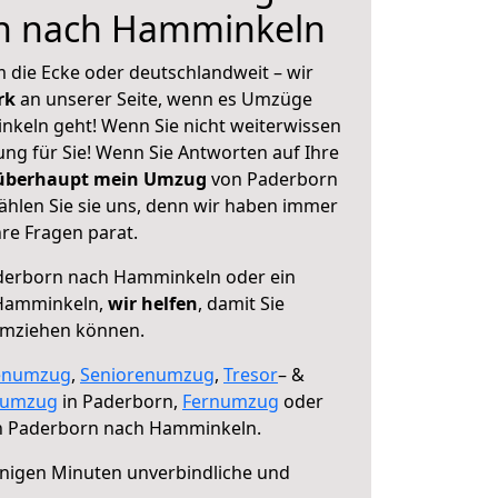
n nach Hamminkeln
 die Ecke oder deutschlandweit – wir
erk
an unserer Seite, wenn es Umzüge
keln geht! Wenn Sie nicht weiterwissen
sung für Sie! Wenn Sie Antworten auf Ihre
 überhaupt mein Umzug
von Paderborn
hlen Sie sie uns, denn wir haben immer
re Fragen parat.
erborn nach Hamminkeln oder ein
Hamminkeln,
wir helfen
, damit Sie
umziehen können.
enumzug
,
Seniorenumzug
,
Tresor
– &
numzug
in Paderborn,
Fernumzug
oder
 Paderborn nach Hamminkeln.
nigen Minuten unverbindliche und