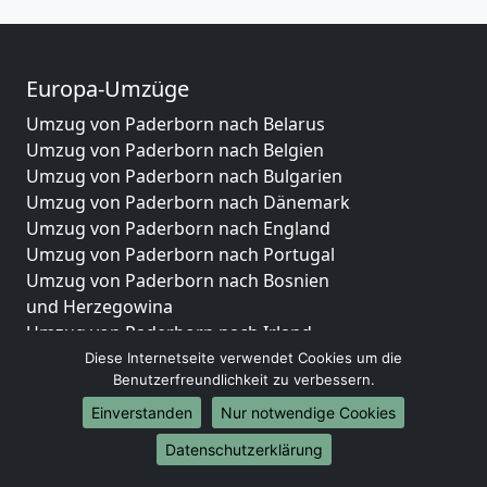
Europa-Umzüge
Umzug von Paderborn nach Belarus
Umzug von Paderborn nach Belgien
Umzug von Paderborn nach Bulgarien
Umzug von Paderborn nach Dänemark
Umzug von Paderborn nach England
Umzug von Paderborn nach Portugal
Umzug von Paderborn nach Bosnien
und Herzegowina
Umzug von Paderborn nach Irland
Umzug von Paderborn nach Lettland
Diese Internetseite verwendet Cookies um die
Benutzerfreundlichkeit zu verbessern.
Umzug von Paderborn nach Zypern
Umzug von Paderborn nach Kroatien
Einverstanden
Nur notwendige Cookies
Umzug von Paderborn nach Estland
Datenschutzerklärung
Umzug von Paderborn nach Finnland