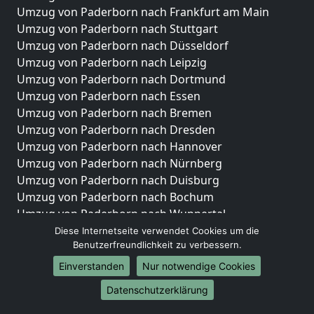
Umzug von Paderborn nach Frankfurt am Main
Umzug von Paderborn nach Stuttgart
Umzug von Paderborn nach Düsseldorf
Umzug von Paderborn nach Leipzig
Umzug von Paderborn nach Dortmund
Umzug von Paderborn nach Essen
Umzug von Paderborn nach Bremen
Umzug von Paderborn nach Dresden
Umzug von Paderborn nach Hannover
Umzug von Paderborn nach Nürnberg
Umzug von Paderborn nach Duisburg
Umzug von Paderborn nach Bochum
Umzug von Paderborn nach Wuppertal
Umzug von Paderborn nach Bielefeld
Diese Internetseite verwendet Cookies um die
Benutzerfreundlichkeit zu verbessern.
Umzug von Paderborn nach Bonn
Umzug von Paderborn nach Münster
Einverstanden
Nur notwendige Cookies
Internationale-Umzüge
Datenschutzerklärung