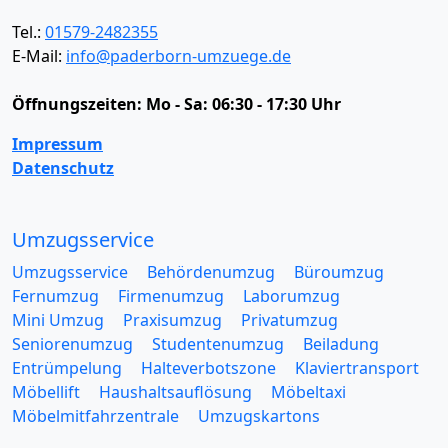
Tel.:
01579-2482355
E-Mail:
info@paderborn-umzuege.de
Öffnungszeiten:
Mo - Sa: 06:30 - 17:30 Uhr
Impressum
Datenschutz
Umzugsservice
Umzugsservice
Behördenumzug
Büroumzug
Fernumzug
Firmenumzug
Laborumzug
Mini Umzug
Praxisumzug
Privatumzug
Seniorenumzug
Studentenumzug
Beiladung
Entrümpelung
Halteverbotszone
Klaviertransport
Möbellift
Haushaltsauflösung
Möbeltaxi
Möbelmitfahrzentrale
Umzugskartons