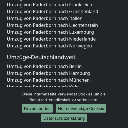
Umzug von Paderborn nach Frankreich
Umzug von Paderborn nach Griechenland
Umzug von Paderborn nach Italien
Umzug von Paderborn nach Liechtenstein
Umzug von Paderborn nach Luxemburg
Umzug von Paderborn nach Niederlande
Umzug von Paderborn nach Norwegen
Umzüge-Deutschlandweit
Umzug von Paderborn nach Berlin
Umzug von Paderborn nach Hamburg
Umzug von Paderborn nach München
Umzug von Paderborn nach Köln
Umzug von Paderborn nach Frankfurt am Main
Diese Internetseite verwendet Cookies um die
Umzug von Paderborn nach Stuttgart
Benutzerfreundlichkeit zu verbessern.
Umzug von Paderborn nach Düsseldorf
Einverstanden
Nur notwendige Cookies
Umzug von Paderborn nach Leipzig
Datenschutzerklärung
Umzug von Paderborn nach Dortmund
Umzug von Paderborn nach Essen