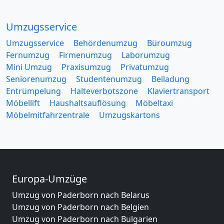
Umzugsservice
Umzugsservice
Behördenumzug
Büroumzug
Fernumzug
Firmenumzug
Laborumzug
Mini Umzug
Praxisumzug
Privatumzug
Seniorenumzug
Studentenumzug
Beiladung
Entrümpelung
Halteverbotszone
Klaviertransport
Möbellift
Haushaltsauflösung
Möbeltaxi
Möbelmitfahrzentrale
Umzugskartons
Europa-Umzüge
Umzug von Paderborn nach Belarus
Umzug von Paderborn nach Belgien
Umzug von Paderborn nach Bulgarien