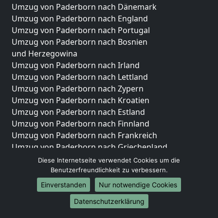
Umzug von Paderborn nach Dänemark
Umzug von Paderborn nach England
Umzug von Paderborn nach Portugal
Umzug von Paderborn nach Bosnien
und Herzegowina
Umzug von Paderborn nach Irland
Umzug von Paderborn nach Lettland
Umzug von Paderborn nach Zypern
Umzug von Paderborn nach Kroatien
Umzug von Paderborn nach Estland
Umzug von Paderborn nach Finnland
Umzug von Paderborn nach Frankreich
Umzug von Paderborn nach Griechenland
Umzug von Paderborn nach Italien
Diese Internetseite verwendet Cookies um die
Umzug von Paderborn nach Liechtenstein
Benutzerfreundlichkeit zu verbessern.
Umzug von Paderborn nach Luxemburg
Einverstanden
Nur notwendige Cookies
Umzug von Paderborn nach Niederlande
Datenschutzerklärung
Umzug von Paderborn nach Norwegen