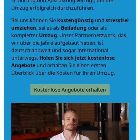
Erfahrung und Ausrüstung verfügt, um den
Umzug erfolgreich durchzuführen.
Bei uns können Sie
kostengünstig
und
stressfrei
umziehen
, sei es als
Beiladung
oder als
kompletter
Umzug
. Unser Partnernetzwerk, das
wir über die Jahre aufgebaut haben, ist
deutschlandweit und sogar international
unterwegs.
Holen Sie sich jetzt kostenlose
Angebote
und erhalten Sie einen ersten
Überblick über die Kosten für Ihren Umzug.
Kostenlose Angebote erhalten