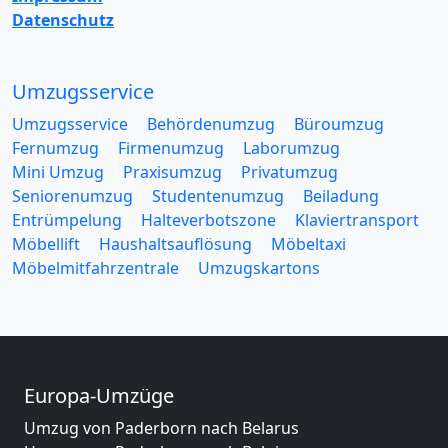
Datenschutz
Umzugsservice
Umzugsservice
Behördenumzug
Büroumzug
Fernumzug
Firmenumzug
Laborumzug
Mini Umzug
Praxisumzug
Privatumzug
Seniorenumzug
Studentenumzug
Beiladung
Entrümpelung
Halteverbotszone
Klaviertransport
Möbellift
Haushaltsauflösung
Möbeltaxi
Möbelmitfahrzentrale
Umzugskartons
Europa-Umzüge
Umzug von Paderborn nach Belarus