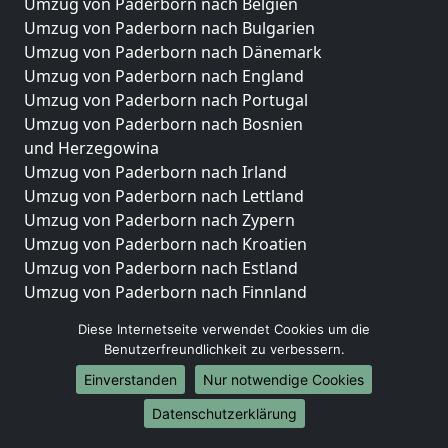
Umzug von Paderborn nach Belgien
Umzug von Paderborn nach Bulgarien
Umzug von Paderborn nach Dänemark
Umzug von Paderborn nach England
Umzug von Paderborn nach Portugal
Umzug von Paderborn nach Bosnien
und Herzegowina
Umzug von Paderborn nach Irland
Umzug von Paderborn nach Lettland
Umzug von Paderborn nach Zypern
Umzug von Paderborn nach Kroatien
Umzug von Paderborn nach Estland
Umzug von Paderborn nach Finnland
Umzug von Paderborn nach Frankreich
Diese Internetseite verwendet Cookies um die
Umzug von Paderborn nach Griechenland
Benutzerfreundlichkeit zu verbessern.
Umzug von Paderborn nach Italien
Einverstanden
Nur notwendige Cookies
Umzug von Paderborn nach Liechtenstein
Umzug von Paderborn nach Luxemburg
Datenschutzerklärung
Umzug von Paderborn nach Niederlande