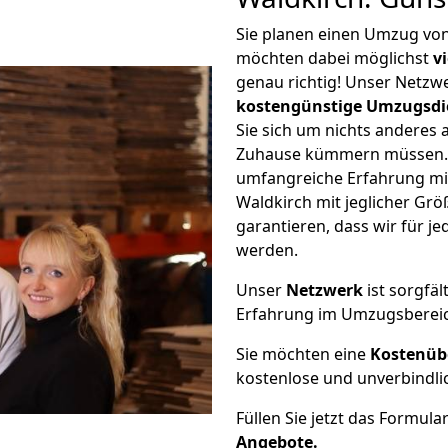
Sie planen einen Umzug vo
möchten dabei möglichst
v
genau richtig! Unser Netzw
kostengünstige Umzugsdi
Sie sich um nichts anderes 
Zuhause kümmern müssen. W
umfangreiche Erfahrung m
Waldkirch mit jeglicher G
garantieren, dass wir für j
werden.
Unser
Netzwerk
ist sorgfäl
Erfahrung im Umzugsberei
Sie möchten eine
Kostenüb
kostenlose und unverbindli
Füllen Sie jetzt das Formula
Angebote.