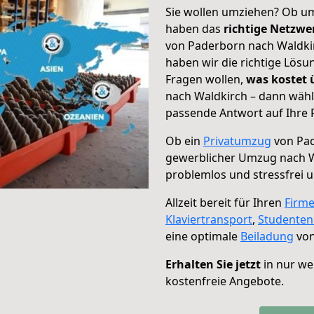
Sie wollen umziehen? Ob um
haben das
richtige Netzw
von Paderborn nach Waldkir
haben wir die richtige Lösu
Fragen wollen,
was kostet
nach Waldkirch – dann wähl
passende Antwort auf Ihre 
Ob ein
Privatumzug
von Pad
gewerblicher Umzug nach W
problemlos und stressfrei 
Allzeit bereit für Ihren
Firm
Klaviertransport
,
Studente
eine optimale
Beiladung
von
Erhalten Sie jetzt
in nur we
kostenfreie Angebote.