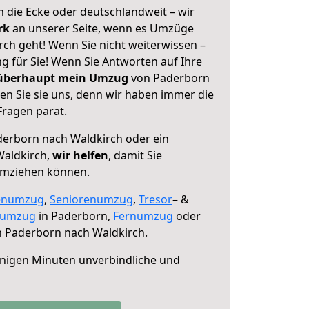
 die Ecke oder deutschlandweit – wir
erk
an unserer Seite, wenn es Umzüge
ch geht! Wenn Sie nicht weiterwissen –
ng für Sie! Wenn Sie Antworten auf Ihre
 überhaupt mein Umzug
von Paderborn
en Sie sie uns, denn wir haben immer die
Fragen parat.
erborn nach Waldkirch oder ein
aldkirch,
wir helfen
, damit Sie
umziehen können.
enumzug
,
Seniorenumzug
,
Tresor
– &
numzug
in Paderborn,
Fernumzug
oder
 Paderborn nach Waldkirch.
nigen Minuten unverbindliche und