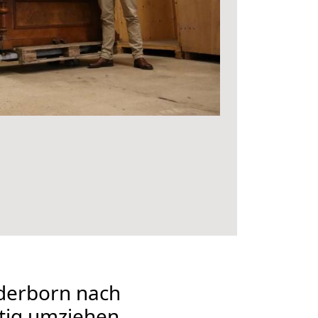
derborn nach
tig umziehen