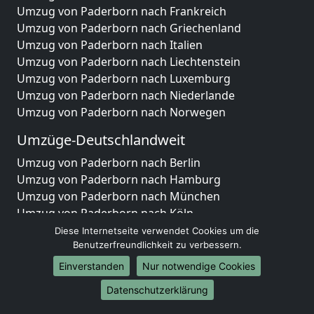
Umzug von Paderborn nach Frankreich
Umzug von Paderborn nach Griechenland
Umzug von Paderborn nach Italien
Umzug von Paderborn nach Liechtenstein
Umzug von Paderborn nach Luxemburg
Umzug von Paderborn nach Niederlande
Umzug von Paderborn nach Norwegen
Umzüge-Deutschlandweit
Umzug von Paderborn nach Berlin
Umzug von Paderborn nach Hamburg
Umzug von Paderborn nach München
Umzug von Paderborn nach Köln
Umzug von Paderborn nach Frankfurt am Main
Diese Internetseite verwendet Cookies um die
Umzug von Paderborn nach Stuttgart
Benutzerfreundlichkeit zu verbessern.
Umzug von Paderborn nach Düsseldorf
Einverstanden
Nur notwendige Cookies
Umzug von Paderborn nach Leipzig
Datenschutzerklärung
Umzug von Paderborn nach Dortmund
Umzug von Paderborn nach Essen