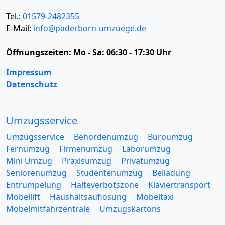
Tel.:
01579-2482355
E-Mail:
info@paderborn-umzuege.de
Öffnungszeiten:
Mo - Sa: 06:30 - 17:30 Uhr
Impressum
Datenschutz
Umzugsservice
Umzugsservice
Behördenumzug
Büroumzug
Fernumzug
Firmenumzug
Laborumzug
Mini Umzug
Praxisumzug
Privatumzug
Seniorenumzug
Studentenumzug
Beiladung
Entrümpelung
Halteverbotszone
Klaviertransport
Möbellift
Haushaltsauflösung
Möbeltaxi
Möbelmitfahrzentrale
Umzugskartons