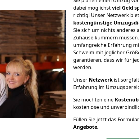
Sie planen einen Umzug v
dabei möglichst
viel Geld 
richtig! Unser Netzwerk bi
kostengünstige Umzugsdi
Sie sich um nichts anderes 
Zuhause kümmern müssen. W
umfangreiche Erfahrung m
Schwelm mit jeglicher Grö
garantieren, dass wir für j
werden.
Unser
Netzwerk
ist sorgfäl
Erfahrung im Umzugsberei
Sie möchten eine
Kostenüb
kostenlose und unverbindli
Füllen Sie jetzt das Formula
Angebote.