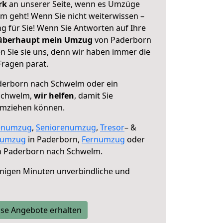
erk
an unserer Seite, wenn es Umzüge
 geht! Wenn Sie nicht weiterwissen –
ng für Sie! Wenn Sie Antworten auf Ihre
 überhaupt mein Umzug
von Paderborn
 Sie sie uns, denn wir haben immer die
Fragen parat.
erborn nach Schwelm oder ein
Schwelm,
wir helfen
, damit Sie
umziehen können.
enumzug
,
Seniorenumzug
,
Tresor
– &
numzug
in Paderborn,
Fernumzug
oder
 Paderborn nach Schwelm.
nigen Minuten unverbindliche und
se Angebote erhalten