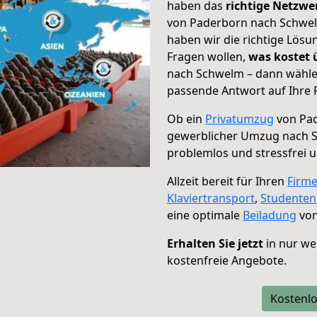
haben das
richtige Netzw
von Paderborn nach Schwelm
haben wir die richtige Lösu
Fragen wollen,
was kostet
nach Schwelm – dann wählen
passende Antwort auf Ihre 
Ob ein
Privatumzug
von Pad
gewerblicher Umzug nach 
problemlos und stressfrei 
Allzeit bereit für Ihren
Firm
Klaviertransport
,
Studente
eine optimale
Beiladung
von
Erhalten Sie jetzt
in nur we
kostenfreie Angebote.
Kostenlo