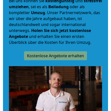
Bei uns können Sie
kostengünstig
und
stressfrei
umziehen
, sei es als
Beiladung
oder als
kompletter
Umzug
. Unser Partnernetzwerk, das
wir über die Jahre aufgebaut haben, ist
deutschlandweit und sogar international
unterwegs.
Holen Sie sich jetzt kostenlose
Angebote
und erhalten Sie einen ersten
Überblick über die Kosten für Ihren Umzug.
Kostenlose Angebote erhalten