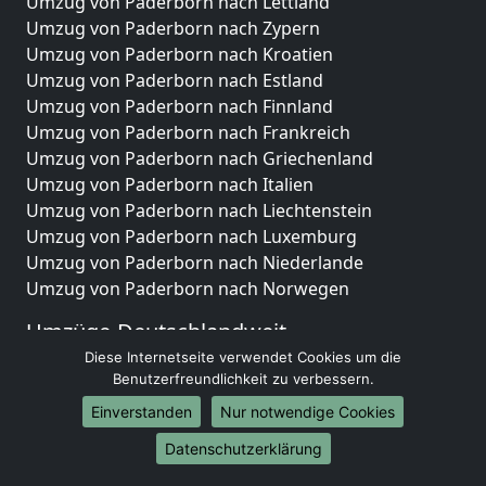
Umzug von Paderborn nach Lettland
Umzug von Paderborn nach Zypern
Umzug von Paderborn nach Kroatien
Umzug von Paderborn nach Estland
Umzug von Paderborn nach Finnland
Umzug von Paderborn nach Frankreich
Umzug von Paderborn nach Griechenland
Umzug von Paderborn nach Italien
Umzug von Paderborn nach Liechtenstein
Umzug von Paderborn nach Luxemburg
Umzug von Paderborn nach Niederlande
Umzug von Paderborn nach Norwegen
Umzüge-Deutschlandweit
Diese Internetseite verwendet Cookies um die
Umzug von Paderborn nach Berlin
Benutzerfreundlichkeit zu verbessern.
Umzug von Paderborn nach Hamburg
Einverstanden
Nur notwendige Cookies
Umzug von Paderborn nach München
Umzug von Paderborn nach Köln
Datenschutzerklärung
Umzug von Paderborn nach Frankfurt am Main