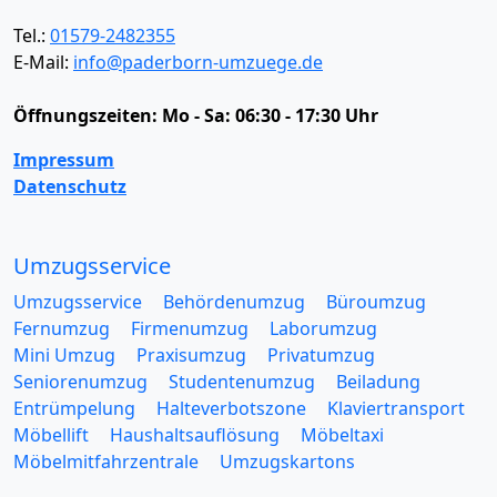
Tel.:
01579-2482355
E-Mail:
info@paderborn-umzuege.de
Öffnungszeiten:
Mo - Sa: 06:30 - 17:30 Uhr
Impressum
Datenschutz
Umzugsservice
Umzugsservice
Behördenumzug
Büroumzug
Fernumzug
Firmenumzug
Laborumzug
Mini Umzug
Praxisumzug
Privatumzug
Seniorenumzug
Studentenumzug
Beiladung
Entrümpelung
Halteverbotszone
Klaviertransport
Möbellift
Haushaltsauflösung
Möbeltaxi
Möbelmitfahrzentrale
Umzugskartons