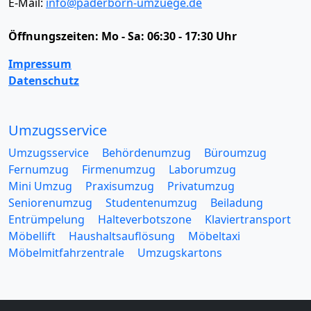
E-Mail:
info@paderborn-umzuege.de
Öffnungszeiten:
Mo - Sa: 06:30 - 17:30 Uhr
Impressum
Datenschutz
Umzugsservice
Umzugsservice
Behördenumzug
Büroumzug
Fernumzug
Firmenumzug
Laborumzug
Mini Umzug
Praxisumzug
Privatumzug
Seniorenumzug
Studentenumzug
Beiladung
Entrümpelung
Halteverbotszone
Klaviertransport
Möbellift
Haushaltsauflösung
Möbeltaxi
Möbelmitfahrzentrale
Umzugskartons