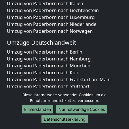
Umzug von Paderborn nach Italien
Umzug von Paderborn nach Liechtenstein
Umzug von Paderborn nach Luxemburg
Umzug von Paderborn nach Niederlande
Umzug von Paderborn nach Norwegen
Umzüge-Deutschlandweit
Umzug von Paderborn nach Berlin
Umzug von Paderborn nach Hamburg
Umzug von Paderborn nach München
Umzug von Paderborn nach Köln
Umzug von Paderborn nach Frankfurt am Main
Umzug von Paderborn nach Stuttgart
Umzug von Paderborn nach Düsseldorf
Diese Internetseite verwendet Cookies um die
Umzug von Paderborn nach Leipzig
Benutzerfreundlichkeit zu verbessern.
Umzug von Paderborn nach Dortmund
Einverstanden
Nur notwendige Cookies
Umzug von Paderborn nach Essen
Datenschutzerklärung
Umzug von Paderborn nach Bremen
Umzug von Paderborn nach Dresden