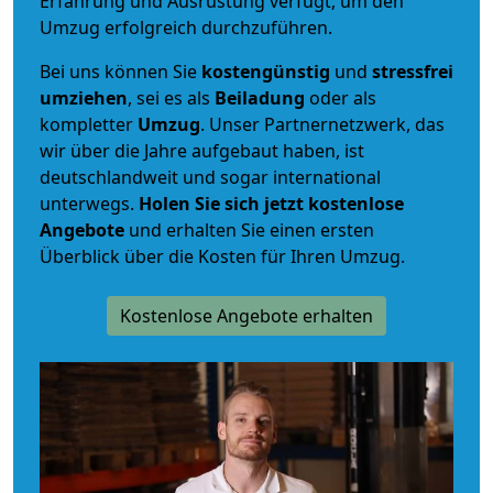
Erfahrung und Ausrüstung verfügt, um den
Umzug erfolgreich durchzuführen.
Bei uns können Sie
kostengünstig
und
stressfrei
umziehen
, sei es als
Beiladung
oder als
kompletter
Umzug
. Unser Partnernetzwerk, das
wir über die Jahre aufgebaut haben, ist
deutschlandweit und sogar international
unterwegs.
Holen Sie sich jetzt kostenlose
Angebote
und erhalten Sie einen ersten
Überblick über die Kosten für Ihren Umzug.
Kostenlose Angebote erhalten