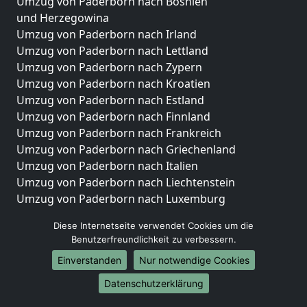
Umzug von Paderborn nach Bosnien
und Herzegowina
Umzug von Paderborn nach Irland
Umzug von Paderborn nach Lettland
Umzug von Paderborn nach Zypern
Umzug von Paderborn nach Kroatien
Umzug von Paderborn nach Estland
Umzug von Paderborn nach Finnland
Umzug von Paderborn nach Frankreich
Umzug von Paderborn nach Griechenland
Umzug von Paderborn nach Italien
Umzug von Paderborn nach Liechtenstein
Umzug von Paderborn nach Luxemburg
Umzug von Paderborn nach Niederlande
Diese Internetseite verwendet Cookies um die
Umzug von Paderborn nach Norwegen
Benutzerfreundlichkeit zu verbessern.
Umzüge-Deutschlandweit
Einverstanden
Nur notwendige Cookies
Umzug von Paderborn nach Berlin
Datenschutzerklärung
Umzug von Paderborn nach Hamburg