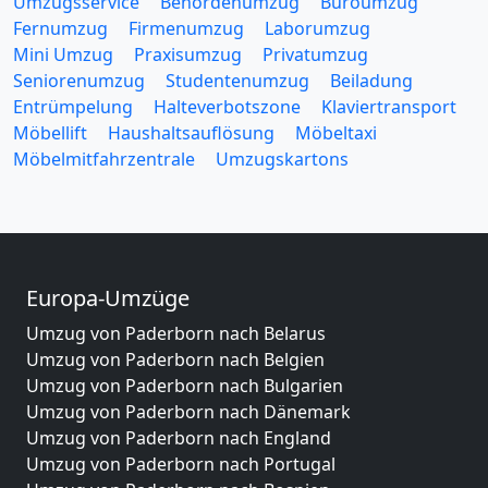
Umzugsservice
Behördenumzug
Büroumzug
Fernumzug
Firmenumzug
Laborumzug
Mini Umzug
Praxisumzug
Privatumzug
Seniorenumzug
Studentenumzug
Beiladung
Entrümpelung
Halteverbotszone
Klaviertransport
Möbellift
Haushaltsauflösung
Möbeltaxi
Möbelmitfahrzentrale
Umzugskartons
Europa-Umzüge
Umzug von Paderborn nach Belarus
Umzug von Paderborn nach Belgien
Umzug von Paderborn nach Bulgarien
Umzug von Paderborn nach Dänemark
Umzug von Paderborn nach England
Umzug von Paderborn nach Portugal