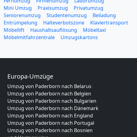
Fernumzug
Firmenumzug
Laborumzug
Mini Umzug
Praxisumzug
Privatumzug
Seniorenumzug
Studentenumzug
Beiladung
Entrümpelung
Halteverbotszone
Klaviertransport
Möbellift
Haushaltsauflösung
Möbeltaxi
Möbelmitfahrzentrale
Umzugskartons
Europa-Umzüge
Umzug von Paderborn nach Belarus
Umzug von Paderborn nach Belgien
Umzug von Paderborn nach Bulgarien
Umzug von Paderborn nach Dänemark
Umzug von Paderborn nach England
Umzug von Paderborn nach Portugal
Umzug von Paderborn nach Bosnien