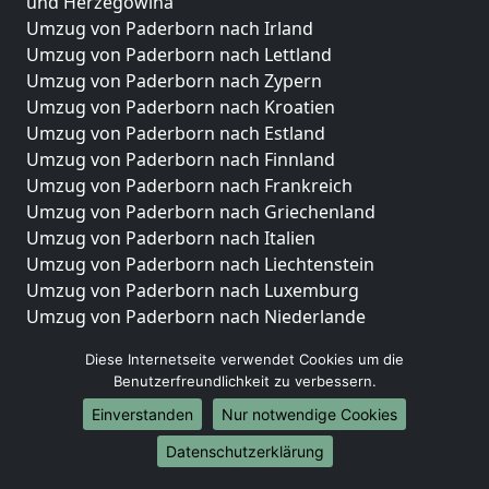
und Herzegowina
Umzug von Paderborn nach Irland
Umzug von Paderborn nach Lettland
Umzug von Paderborn nach Zypern
Umzug von Paderborn nach Kroatien
Umzug von Paderborn nach Estland
Umzug von Paderborn nach Finnland
Umzug von Paderborn nach Frankreich
Umzug von Paderborn nach Griechenland
Umzug von Paderborn nach Italien
Umzug von Paderborn nach Liechtenstein
Umzug von Paderborn nach Luxemburg
Umzug von Paderborn nach Niederlande
Umzug von Paderborn nach Norwegen
Diese Internetseite verwendet Cookies um die
Umzüge-Deutschlandweit
Benutzerfreundlichkeit zu verbessern.
Einverstanden
Nur notwendige Cookies
Umzug von Paderborn nach Berlin
Umzug von Paderborn nach Hamburg
Datenschutzerklärung
Umzug von Paderborn nach München