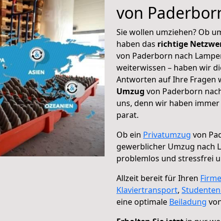
von Paderbor
Sie wollen umziehen? Ob um
haben das
richtige Netzw
von Paderborn nach Lamper
weiterwissen – haben wir di
Antworten auf Ihre Fragen 
Umzug
von Paderborn nach
uns, denn wir haben immer 
parat.
Ob ein
Privatumzug
von Pad
gewerblicher Umzug nach 
problemlos und stressfrei 
Allzeit bereit für Ihren
Firm
Klaviertransport
,
Studente
eine optimale
Beiladung
von