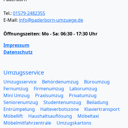
Tel.:
01579-2482355
E-Mail:
info@paderborn-umzuege.de
Öffnungszeiten:
Mo - Sa: 06:30 - 17:30 Uhr
Impressum
Datenschutz
Umzugsservice
Umzugsservice
Behördenumzug
Büroumzug
Fernumzug
Firmenumzug
Laborumzug
Mini Umzug
Praxisumzug
Privatumzug
Seniorenumzug
Studentenumzug
Beiladung
Entrümpelung
Halteverbotszone
Klaviertransport
Möbellift
Haushaltsauflösung
Möbeltaxi
Möbelmitfahrzentrale
Umzugskartons