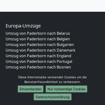
Europa-Umzüge
Umzug von Paderborn nach Belarus
Umzug von Paderborn nach Belgien
Umzug von Paderborn nach Bulgarien
Umzug von Paderborn nach Dänemark
Umzug von Paderborn nach England
Umzug von Paderborn nach Portugal
Umzug von Paderborn nach Bosnien
und Herzegowina
Diese Internetseite verwendet Cookies um die
Umzug von Paderborn nach Irland
Benutzerfreundlichkeit zu verbessern.
Umzug von Paderborn nach Lettland
Umzug von Paderborn nach Zypern
Einverstanden
Nur notwendige Cookies
Umzug von Paderborn nach Kroatien
Datenschutzerklärung
Umzug von Paderborn nach Estland