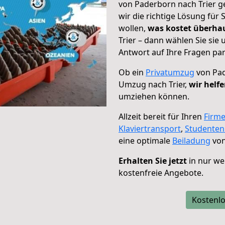
von Paderborn nach Trier g
wir die richtige Lösung für
wollen,
was kostet überh
Trier – dann wählen Sie sie
Antwort auf Ihre Fragen par
Ob ein
Privatumzug
von Pad
Umzug nach Trier,
wir helf
umziehen können.
Allzeit bereit für Ihren
Firm
Klaviertransport
,
Studente
eine optimale
Beiladung
von
Erhalten Sie jetzt
in nur we
kostenfreie Angebote.
Kostenlo