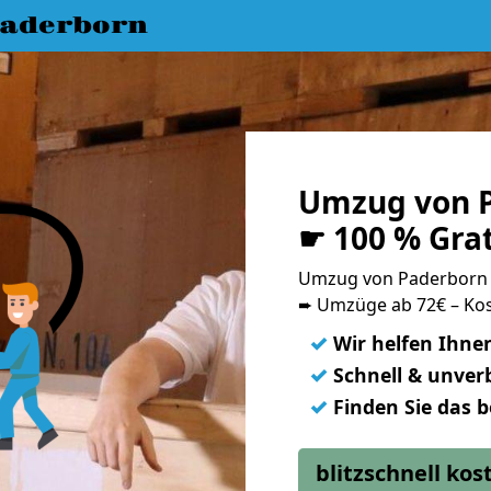
aderborn
Umzug von P
☛ 100 % Gra
Umzug von Paderborn 
➨ Umzüge ab 72€ – Kos
✓
Wir helfen Ihne
✓
Schnell & unverb
✓
Finden Sie das 
blitzschnell ko