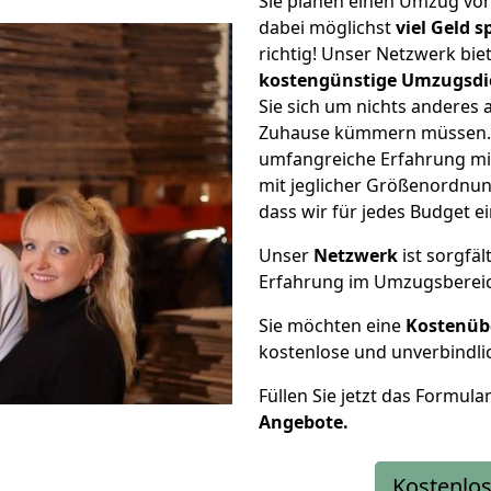
Sie planen einen Umzug vo
dabei möglichst
viel Geld 
richtig! Unser Netzwerk bi
kostengünstige Umzugsdi
Sie sich um nichts anderes 
Zuhause kümmern müssen. W
umfangreiche Erfahrung m
mit jeglicher Größenordnun
dass wir für jedes Budget 
Unser
Netzwerk
ist sorgfäl
Erfahrung im Umzugsberei
Sie möchten eine
Kostenüb
kostenlose und unverbindli
Füllen Sie jetzt das Formula
Angebote.
Kostenlos