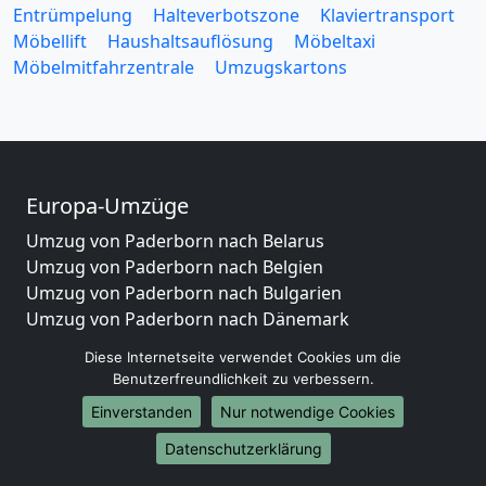
Entrümpelung
Halteverbotszone
Klaviertransport
Möbellift
Haushaltsauflösung
Möbeltaxi
Möbelmitfahrzentrale
Umzugskartons
Europa-Umzüge
Umzug von Paderborn nach Belarus
Umzug von Paderborn nach Belgien
Umzug von Paderborn nach Bulgarien
Umzug von Paderborn nach Dänemark
Umzug von Paderborn nach England
Diese Internetseite verwendet Cookies um die
Umzug von Paderborn nach Portugal
Benutzerfreundlichkeit zu verbessern.
Umzug von Paderborn nach Bosnien
Einverstanden
Nur notwendige Cookies
und Herzegowina
Umzug von Paderborn nach Irland
Datenschutzerklärung
Umzug von Paderborn nach Lettland