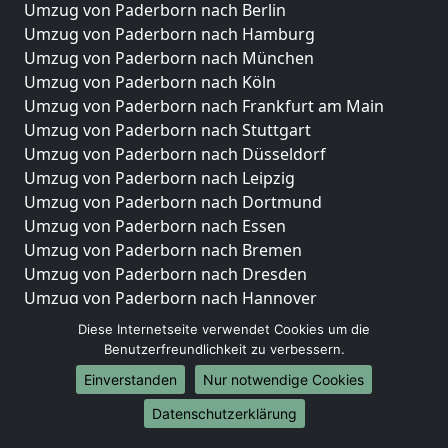
Umzug von Paderborn nach Berlin
Umzug von Paderborn nach Hamburg
Umzug von Paderborn nach München
Umzug von Paderborn nach Köln
Umzug von Paderborn nach Frankfurt am Main
Umzug von Paderborn nach Stuttgart
Umzug von Paderborn nach Düsseldorf
Umzug von Paderborn nach Leipzig
Umzug von Paderborn nach Dortmund
Umzug von Paderborn nach Essen
Umzug von Paderborn nach Bremen
Umzug von Paderborn nach Dresden
Umzug von Paderborn nach Hannover
Umzug von Paderborn nach Nürnberg
Diese Internetseite verwendet Cookies um die
Umzug von Paderborn nach Duisburg
Benutzerfreundlichkeit zu verbessern.
Umzug von Paderborn nach Bochum
Einverstanden
Nur notwendige Cookies
Umzug von Paderborn nach Wuppertal
Datenschutzerklärung
Umzug von Paderborn nach Bielefeld
Umzug von Paderborn nach Bonn