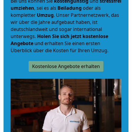
Bei uns können Sie
kostengünstig
und
stressfrei
umziehen
, sei es als
Beiladung
oder als
kompletter
Umzug
. Unser Partnernetzwerk, das
wir über die Jahre aufgebaut haben, ist
deutschlandweit und sogar international
unterwegs.
Holen Sie sich jetzt kostenlose
Angebote
und erhalten Sie einen ersten
Überblick über die Kosten für Ihren Umzug.
Kostenlose Angebote erhalten