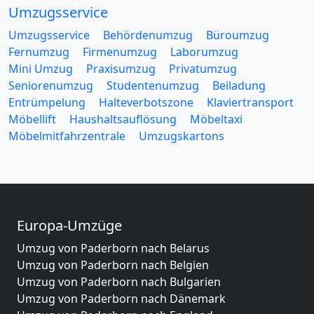
Umzugsservice
Umzugsservice
Behördenumzug
Büroumzug
Fernumzug
Firmenumzug
Laborumzug
Mini Umzug
Praxisumzug
Privatumzug
Seniorenumzug
Studentenumzug
Beiladung
Entrümpelung
Halteverbotszone
Klaviertransport
Möbellift
Haushaltsauflösung
Möbeltaxi
Möbelmitfahrzentrale
Umzugskartons
Europa-Umzüge
Umzug von Paderborn nach Belarus
Umzug von Paderborn nach Belgien
Umzug von Paderborn nach Bulgarien
Umzug von Paderborn nach Dänemark