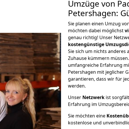
Umzüge von Pa
Petershagen: G
Sie planen einen Umzug vo
möchten dabei möglichst
v
genau richtig! Unser Netzw
kostengünstige Umzugsdi
Sie sich um nichts anderes 
Zuhause kümmern müssen. W
umfangreiche Erfahrung m
Petershagen mit jeglicher
garantieren, dass wir für j
werden.
Unser
Netzwerk
ist sorgfäl
Erfahrung im Umzugsberei
Sie möchten eine
Kostenüb
kostenlose und unverbindli