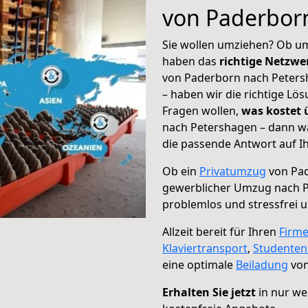
von Paderbor
Sie wollen umziehen? Ob um
haben das
richtige Netzw
von Paderborn nach Petersh
– haben wir die richtige Lö
Fragen wollen,
was kostet
nach Petershagen – dann wä
die passende Antwort auf Ih
Ob ein
Privatumzug
von Pad
gewerblicher Umzug nach 
problemlos und stressfrei 
Allzeit bereit für Ihren
Firm
Klaviertransport
,
Studente
eine optimale
Beiladung
von
Erhalten Sie jetzt
in nur we