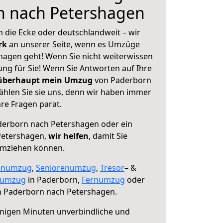
n nach Petershagen
 die Ecke oder deutschlandweit – wir
erk
an unserer Seite, wenn es Umzüge
agen geht! Wenn Sie nicht weiterwissen
sung für Sie! Wenn Sie Antworten auf Ihre
 überhaupt mein Umzug
von Paderborn
hlen Sie sie uns, denn wir haben immer
re Fragen parat.
erborn nach Petershagen oder ein
Petershagen,
wir helfen
, damit Sie
umziehen können.
enumzug
,
Seniorenumzug
,
Tresor
– &
numzug
in Paderborn,
Fernumzug
oder
 Paderborn nach Petershagen.
nigen Minuten unverbindliche und