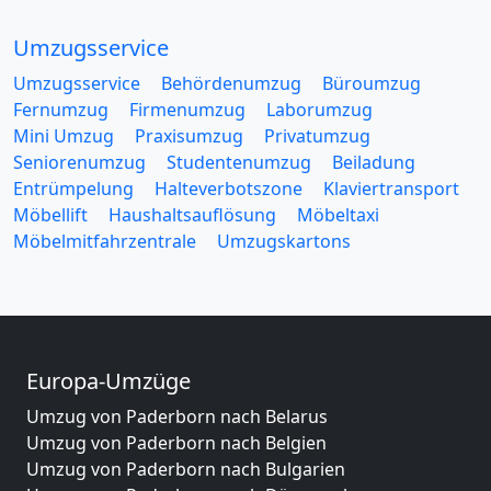
Umzugsservice
Umzugsservice
Behördenumzug
Büroumzug
Fernumzug
Firmenumzug
Laborumzug
Mini Umzug
Praxisumzug
Privatumzug
Seniorenumzug
Studentenumzug
Beiladung
Entrümpelung
Halteverbotszone
Klaviertransport
Möbellift
Haushaltsauflösung
Möbeltaxi
Möbelmitfahrzentrale
Umzugskartons
Europa-Umzüge
Umzug von Paderborn nach Belarus
Umzug von Paderborn nach Belgien
Umzug von Paderborn nach Bulgarien