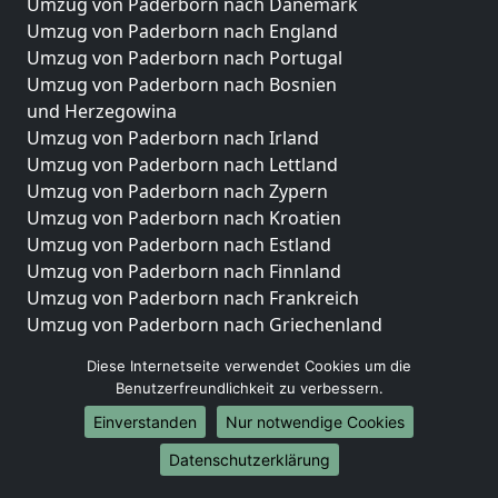
Umzug von Paderborn nach Dänemark
Umzug von Paderborn nach England
Umzug von Paderborn nach Portugal
Umzug von Paderborn nach Bosnien
und Herzegowina
Umzug von Paderborn nach Irland
Umzug von Paderborn nach Lettland
Umzug von Paderborn nach Zypern
Umzug von Paderborn nach Kroatien
Umzug von Paderborn nach Estland
Umzug von Paderborn nach Finnland
Umzug von Paderborn nach Frankreich
Umzug von Paderborn nach Griechenland
Umzug von Paderborn nach Italien
Diese Internetseite verwendet Cookies um die
Umzug von Paderborn nach Liechtenstein
Benutzerfreundlichkeit zu verbessern.
Umzug von Paderborn nach Luxemburg
Einverstanden
Nur notwendige Cookies
Umzug von Paderborn nach Niederlande
Umzug von Paderborn nach Norwegen
Datenschutzerklärung