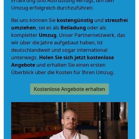
Erfahrung und Ausrüstung verfügt, um den
Umzug erfolgreich durchzuführen.
Bei uns können Sie
kostengünstig
und
stressfrei
umziehen
, sei es als
Beiladung
oder als
kompletter
Umzug
. Unser Partnernetzwerk, das
wir über die Jahre aufgebaut haben, ist
deutschlandweit und sogar international
unterwegs.
Holen Sie sich jetzt kostenlose
Angebote
und erhalten Sie einen ersten
Überblick über die Kosten für Ihren Umzug.
Kostenlose Angebote erhalten