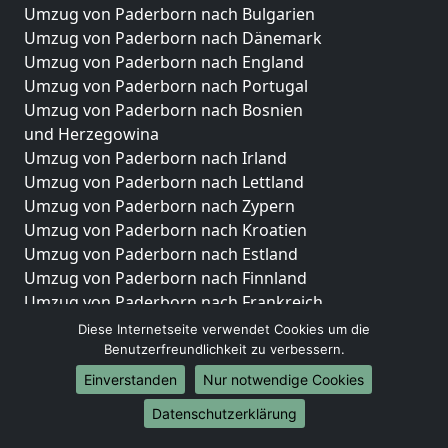
Umzug von Paderborn nach Bulgarien
Umzug von Paderborn nach Dänemark
Umzug von Paderborn nach England
Umzug von Paderborn nach Portugal
Umzug von Paderborn nach Bosnien
und Herzegowina
Umzug von Paderborn nach Irland
Umzug von Paderborn nach Lettland
Umzug von Paderborn nach Zypern
Umzug von Paderborn nach Kroatien
Umzug von Paderborn nach Estland
Umzug von Paderborn nach Finnland
Umzug von Paderborn nach Frankreich
Umzug von Paderborn nach Griechenland
Diese Internetseite verwendet Cookies um die
Umzug von Paderborn nach Italien
Benutzerfreundlichkeit zu verbessern.
Umzug von Paderborn nach Liechtenstein
Einverstanden
Nur notwendige Cookies
Umzug von Paderborn nach Luxemburg
Datenschutzerklärung
Umzug von Paderborn nach Niederlande
Umzug von Paderborn nach Norwegen