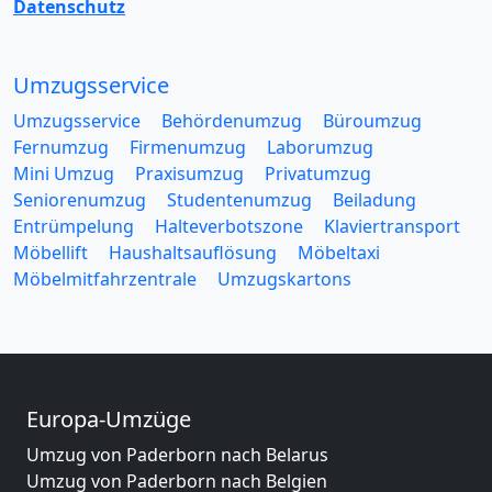
Datenschutz
Umzugsservice
Umzugsservice
Behördenumzug
Büroumzug
Fernumzug
Firmenumzug
Laborumzug
Mini Umzug
Praxisumzug
Privatumzug
Seniorenumzug
Studentenumzug
Beiladung
Entrümpelung
Halteverbotszone
Klaviertransport
Möbellift
Haushaltsauflösung
Möbeltaxi
Möbelmitfahrzentrale
Umzugskartons
Europa-Umzüge
Umzug von Paderborn nach Belarus
Umzug von Paderborn nach Belgien