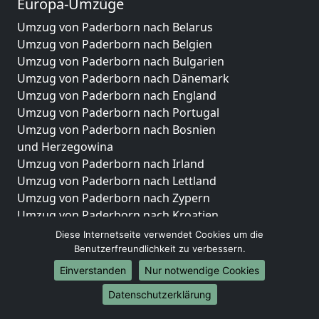
Europa-Umzüge
Umzug von Paderborn nach Belarus
Umzug von Paderborn nach Belgien
Umzug von Paderborn nach Bulgarien
Umzug von Paderborn nach Dänemark
Umzug von Paderborn nach England
Umzug von Paderborn nach Portugal
Umzug von Paderborn nach Bosnien
und Herzegowina
Umzug von Paderborn nach Irland
Umzug von Paderborn nach Lettland
Umzug von Paderborn nach Zypern
Umzug von Paderborn nach Kroatien
Umzug von Paderborn nach Estland
Diese Internetseite verwendet Cookies um die
Umzug von Paderborn nach Finnland
Benutzerfreundlichkeit zu verbessern.
Umzug von Paderborn nach Frankreich
Einverstanden
Nur notwendige Cookies
Umzug von Paderborn nach Griechenland
Datenschutzerklärung
Umzug von Paderborn nach Italien
Umzug von Paderborn nach Liechtenstein