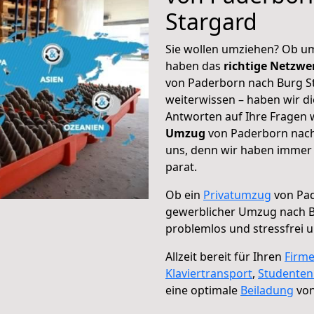
Stargard
Sie wollen umziehen? Ob um
haben das
richtige Netzw
von Paderborn nach Burg St
weiterwissen – haben wir di
Antworten auf Ihre Fragen 
Umzug
von Paderborn nach 
uns, denn wir haben immer 
parat.
Ob ein
Privatumzug
von Pad
gewerblicher Umzug nach B
problemlos und stressfrei 
Allzeit bereit für Ihren
Firm
Klaviertransport
,
Studente
eine optimale
Beiladung
von