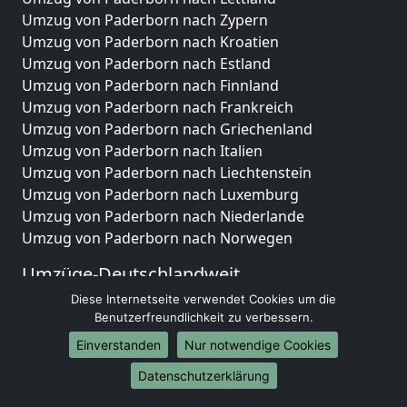
Umzug von Paderborn nach Zypern
Umzug von Paderborn nach Kroatien
Umzug von Paderborn nach Estland
Umzug von Paderborn nach Finnland
Umzug von Paderborn nach Frankreich
Umzug von Paderborn nach Griechenland
Umzug von Paderborn nach Italien
Umzug von Paderborn nach Liechtenstein
Umzug von Paderborn nach Luxemburg
Umzug von Paderborn nach Niederlande
Umzug von Paderborn nach Norwegen
Umzüge-Deutschlandweit
Diese Internetseite verwendet Cookies um die
Umzug von Paderborn nach Berlin
Benutzerfreundlichkeit zu verbessern.
Umzug von Paderborn nach Hamburg
Umzug von Paderborn nach München
Einverstanden
Nur notwendige Cookies
Umzug von Paderborn nach Köln
Datenschutzerklärung
Umzug von Paderborn nach Frankfurt am Main