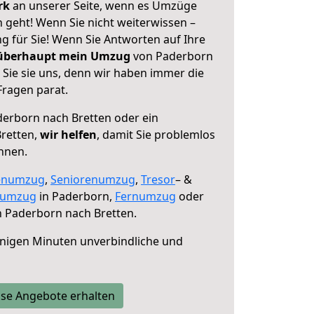
erk
an unserer Seite, wenn es Umzüge
 geht! Wenn Sie nicht weiterwissen –
ng für Sie! Wenn Sie Antworten auf Ihre
 überhaupt mein Umzug
von Paderborn
 Sie sie uns, denn wir haben immer die
Fragen parat.
erborn nach Bretten oder ein
retten,
wir helfen
, damit Sie problemlos
nnen.
enumzug
,
Seniorenumzug
,
Tresor
– &
numzug
in Paderborn,
Fernumzug
oder
 Paderborn nach Bretten.
nigen Minuten unverbindliche und
se Angebote erhalten