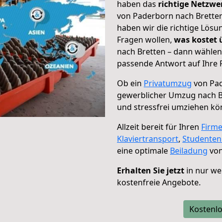
haben das
richtige Netzw
von Paderborn nach Bretten
haben wir die richtige Lösu
Fragen wollen,
was kostet
nach Bretten – dann wählen
passende Antwort auf Ihre 
Ob ein
Privatumzug
von Pad
gewerblicher Umzug nach B
und stressfrei umziehen kö
Allzeit bereit für Ihren
Firm
Klaviertransport
,
Studente
eine optimale
Beiladung
von
Erhalten Sie jetzt
in nur we
kostenfreie Angebote.
Kostenlo