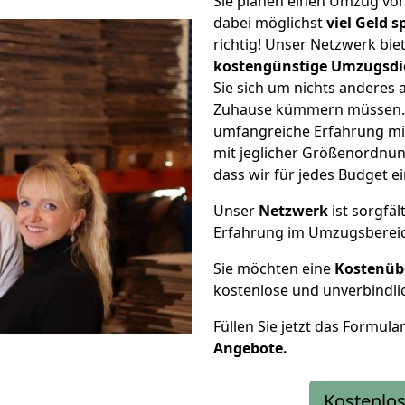
Sie planen einen Umzug vo
dabei möglichst
viel Geld 
richtig! Unser Netzwerk bi
kostengünstige Umzugsdi
Sie sich um nichts anderes 
Zuhause kümmern müssen. W
umfangreiche Erfahrung mi
mit jeglicher Größenordnun
dass wir für jedes Budget 
Unser
Netzwerk
ist sorgfäl
Erfahrung im Umzugsberei
Sie möchten eine
Kostenüb
kostenlose und unverbindli
Füllen Sie jetzt das Formula
Angebote.
Kostenlos