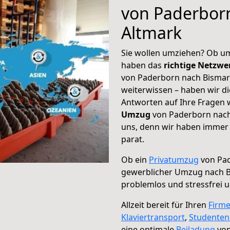
von Paderbor
Altmark
Sie wollen umziehen? Ob um
haben das
richtige Netzw
von Paderborn nach Bismark
weiterwissen – haben wir di
Antworten auf Ihre Fragen 
Umzug
von Paderborn nach 
uns, denn wir haben immer 
parat.
Ob ein
Privatumzug
von Pad
gewerblicher Umzug nach B
problemlos und stressfrei 
Allzeit bereit für Ihren
Firm
Klaviertransport
,
Studente
eine optimale
Beiladung
von