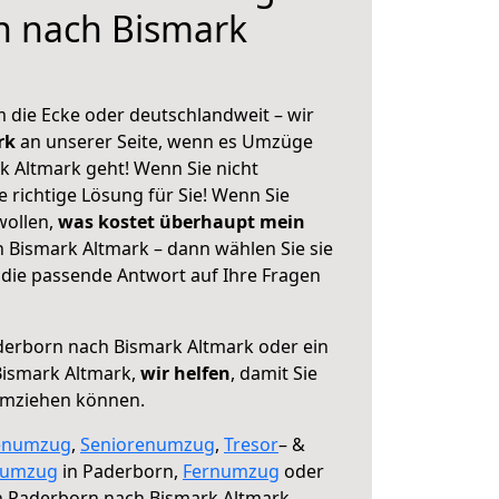
n nach Bismark
 die Ecke oder deutschlandweit – wir
erk
an unserer Seite, wenn es Umzüge
 Altmark geht! Wenn Sie nicht
e richtige Lösung für Sie! Wenn Sie
wollen,
was kostet überhaupt mein
Bismark Altmark – dann wählen Sie sie
die passende Antwort auf Ihre Fragen
erborn nach Bismark Altmark oder ein
ismark Altmark,
wir helfen
, damit Sie
umziehen können.
enumzug
,
Seniorenumzug
,
Tresor
– &
numzug
in Paderborn,
Fernumzug
oder
 Paderborn nach Bismark Altmark.