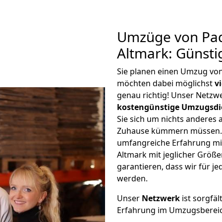
Umzüge von Pad
Altmark: Günst
Sie planen einen Umzug vo
möchten dabei möglichst
v
genau richtig! Unser Netzw
kostengünstige Umzugsdi
Sie sich um nichts anderes 
Zuhause kümmern müssen. W
umfangreiche Erfahrung m
Altmark mit jeglicher Grö
garantieren, dass wir für j
werden.
Unser
Netzwerk
ist sorgfäl
Erfahrung im Umzugsberei