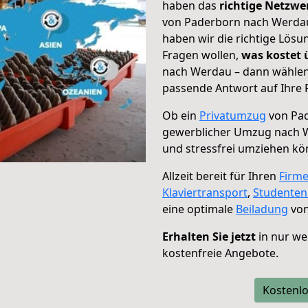
haben das
richtige Netzw
von Paderborn nach Werdau 
haben wir die richtige Lösu
Fragen wollen,
was kostet
nach Werdau – dann wählen 
passende Antwort auf Ihre 
Ob ein
Privatumzug
von Pad
gewerblicher Umzug nach 
und stressfrei umziehen kö
Allzeit bereit für Ihren
Firm
Klaviertransport
,
Studente
eine optimale
Beiladung
von
Erhalten Sie jetzt
in nur we
kostenfreie Angebote.
Kostenlo