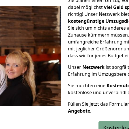
Sie planen einen Umzug v
dabei möglichst
viel Geld 
richtig! Unser Netzwerk bi
kostengünstige Umzugsdi
Sie sich um nichts anderes 
Zuhause kümmern müssen. W
umfangreiche Erfahrung m
mit jeglicher Größenordnun
dass wir für jedes Budget 
Unser
Netzwerk
ist sorgfäl
Erfahrung im Umzugsberei
Sie möchten eine
Kostenüb
kostenlose und unverbindli
Füllen Sie jetzt das Formula
Angebote.
Kostenlos