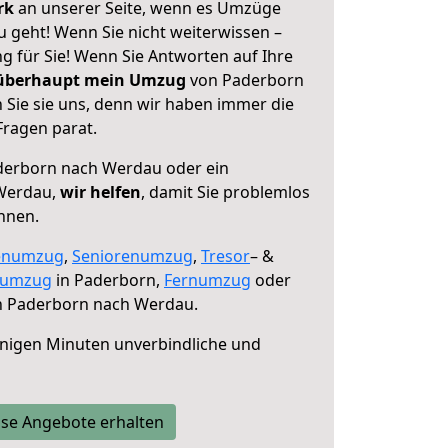
erk
an unserer Seite, wenn es Umzüge
geht! Wenn Sie nicht weiterwissen –
ng für Sie! Wenn Sie Antworten auf Ihre
 überhaupt mein Umzug
von Paderborn
Sie sie uns, denn wir haben immer die
Fragen parat.
erborn nach Werdau oder ein
Werdau,
wir helfen
, damit Sie problemlos
nnen.
enumzug
,
Seniorenumzug
,
Tresor
– &
numzug
in Paderborn,
Fernumzug
oder
 Paderborn nach Werdau.
nigen Minuten unverbindliche und
se Angebote erhalten